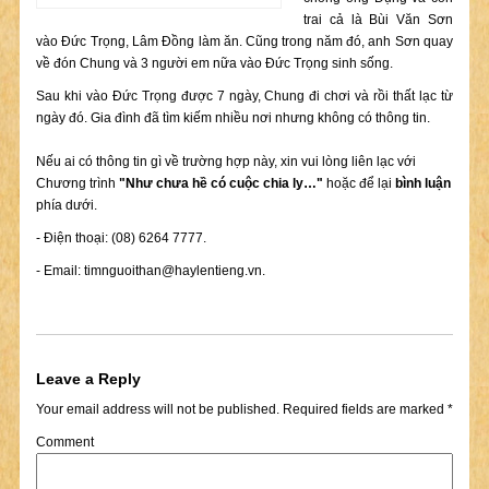
trai cả là Bùi Văn Sơn
vào Đức Trọng, Lâm Đồng làm ăn. Cũng trong năm đó, anh Sơn quay
về đón Chung và 3 người em nữa vào Đức Trọng sinh sống.
Sau khi vào Đức Trọng được 7 ngày, Chung đi chơi và rồi thất lạc từ
ngày đó. Gia đình đã tìm kiếm nhiều nơi nhưng không có thông tin.
Nếu ai có thông tin gì về trường hợp này, xin vui lòng liên lạc với
Chương trình
"Như chưa hề có cuộc chia ly…"
hoặc để lại
bình luận
phía dưới.
- Điện thoại: (08) 6264 7777.
- Email:
timnguoithan@haylentieng.vn
.
Leave a Reply
Your email address will not be published.
Required fields are marked
*
Comment