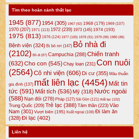
Tìm theo hoàn cảnh thất lạc
1945
(877)
1954
(305)
1968
(179)
1969
(107)
1967
(92)
1972
(239)
1970
(207)
1974
(193)
1973
(145)
1971
(113)
1975
(813)
1976
(124)
1977
(100)
1978
(91)
1979
(99)
1980
(86)
Bỏ nhà đi
Bệnh viện
(324)
Bị bỏ rơi
(147)
(2102)
Chiến tranh
Campuchia
(288)
Bỏ đi
(87)
Con nuôi
(632)
Cho con
(545)
Chạy loạn
(231)
(2564)
Cô nhi viện
(606)
Di cư
(355)
Mâu thuẫn
mất liên lạc
(4454)
Mất tin
gia đình
(137)
tức
(591)
Nước ngoài
Mất tích
(536)
Mỹ
(318)
(588)
Nạn đói
(278)
Pháp
(127)
Sài Gòn
(121)
thất lạc
(102)
Trẻ lạc
(388)
Vào
Tâm thần
(223)
Trung Quốc
(209)
Nam
(301)
Đi làm ăn
Vượt biên
(195)
Xuất ngoại
(108)
Đi lạc
(402)
(328)
Liên hệ