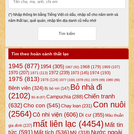
(*) Nhập thông tin bằng Tiếng Việt có dấu, nhập số cho năm sinh và
năm thất lạc, quê quán, nhập tên địa danh cũ nếu nhớ
Tìm theo hoàn cảnh thất lạc
1945
(877)
1954
(305)
1968
(179)
1969
(107)
1967
(92)
1972
(239)
1970
(207)
1974
(193)
1973
(145)
1971
(113)
1975
(813)
1976
(124)
1977
(100)
1978
(91)
1979
(99)
1980
(86)
Bỏ nhà đi
Bệnh viện
(324)
Bị bỏ rơi
(147)
(2102)
Chiến tranh
Campuchia
(288)
Bỏ đi
(87)
Con nuôi
(632)
Cho con
(545)
Chạy loạn
(231)
(2564)
Cô nhi viện
(606)
Di cư
(355)
Mâu thuẫn
mất liên lạc
(4454)
Mất tin
gia đình
(137)
tức
(591)
Nước ngoài
Mất tích
(536)
Mỹ
(318)