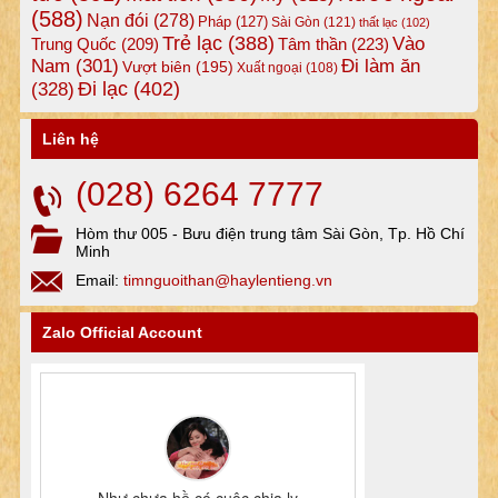
(588)
Nạn đói
(278)
Pháp
(127)
Sài Gòn
(121)
thất lạc
(102)
Trẻ lạc
(388)
Vào
Tâm thần
(223)
Trung Quốc
(209)
Nam
(301)
Đi làm ăn
Vượt biên
(195)
Xuất ngoại
(108)
Đi lạc
(402)
(328)
Liên hệ
(028) 6264 7777
Hòm thư 005 - Bưu điện trung tâm Sài Gòn, Tp. Hồ Chí
Minh
Email:
timnguoithan@haylentieng.vn
Zalo Official Account