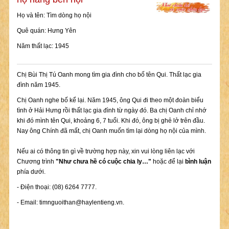
Họ và tên: Tìm dòng họ nội
Quê quán: Hưng Yên
Năm thất lạc: 1945
Chị Bùi Thị Tú Oanh mong tìm gia đình cho bố tên Qui. Thất lạc gia
đình năm 1945.
Chị Oanh nghe bố kể lại. Năm 1945, ông Qui đi theo một đoàn biểu
tình ở Hải Hưng rồi thất lạc gia đình từ ngày đó. Ba chị Oanh chỉ nhớ
khi đó mình tên Qui, khoảng 6, 7 tuổi. Khi đó, ông bị ghẻ lở trên đầu.
Nay ông Chính đã mất, chị Oanh muốn tìm lại dòng họ nội của mình.
Nếu ai có thông tin gì về trường hợp này, xin vui lòng liên lạc với
Chương trình
"Như chưa hề có cuộc chia ly…"
hoặc để lại
bình luận
phía dưới.
- Điện thoại: (08) 6264 7777.
- Email:
timnguoithan@haylentieng.vn
.