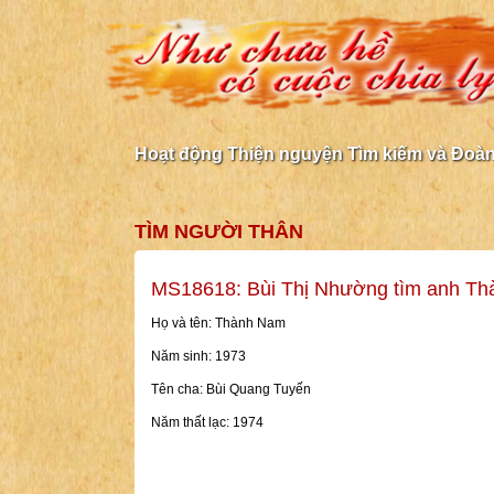
Hoạt động Thiện nguyện Tìm kiếm và Đoàn 
TÌM NGƯỜI THÂN
MS18618: Bùi Thị Nhường tìm anh T
Họ và tên: Thành Nam
Năm sinh: 1973
Tên cha: Bùi Quang Tuyến
Năm thất lạc: 1974