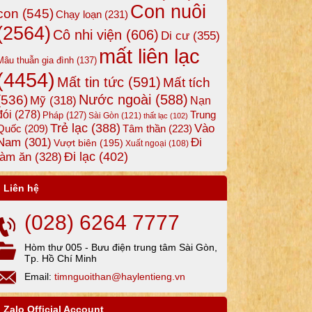
Con nuôi
con
(545)
Chạy loạn
(231)
(2564)
Cô nhi viện
(606)
Di cư
(355)
mất liên lạc
Mâu thuẫn gia đình
(137)
(4454)
Mất tin tức
(591)
Mất tích
Nước ngoài
(588)
(536)
Mỹ
(318)
Nạn
đói
(278)
Trung
Pháp
(127)
Sài Gòn
(121)
thất lạc
(102)
Trẻ lạc
(388)
Vào
Tâm thần
(223)
Quốc
(209)
Nam
(301)
Đi
Vượt biên
(195)
Xuất ngoại
(108)
Đi lạc
(402)
làm ăn
(328)
Liên hệ
(028) 6264 7777
Hòm thư 005 - Bưu điện trung tâm Sài Gòn,
Tp. Hồ Chí Minh
Email:
timnguoithan@haylentieng.vn
Zalo Official Account