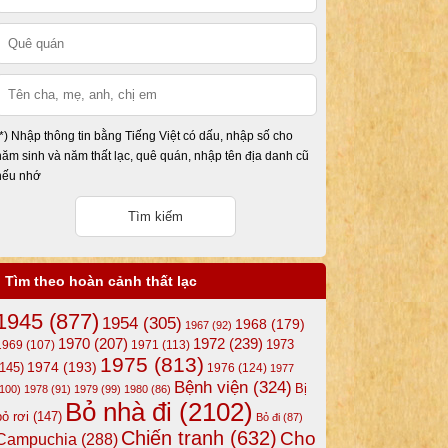
(*) Nhập thông tin bằng Tiếng Việt có dấu, nhập số cho
năm sinh và năm thất lạc, quê quán, nhập tên địa danh cũ
nếu nhớ
Tìm theo hoàn cảnh thất lạc
1945
(877)
1954
(305)
1968
(179)
1967
(92)
1972
(239)
1970
(207)
1973
1969
(107)
1971
(113)
1975
(813)
1974
(193)
(145)
1976
(124)
1977
Bệnh viện
(324)
Bị
(100)
1978
(91)
1979
(99)
1980
(86)
Bỏ nhà đi
(2102)
bỏ rơi
(147)
Bỏ đi
(87)
Chiến tranh
(632)
Cho
Campuchia
(288)