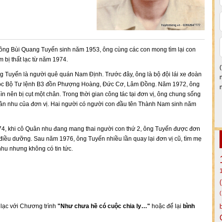
 ông Bùi Quang Tuyến sinh năm 1953, ông cùng các con mong tìm lại con
 bị thất lạc từ năm 1974.
 Tuyến là người quê quán Nam Định. Trước đây, ông là bộ đội lái xe đoàn
ộc Bộ Tư lệnh B3 đồn Phượng Hoàng, Đức Cơ, Lâm Đồng. Năm 1972, ông
n nên bị cụt một chân. Trong thời gian công tác tại đơn vị, ông chung sống
ân nhu của đơn vị. Hai người có người con đầu tên Thành Nam sinh năm
4, khi cô Quân nhu đang mang thai người con thứ 2, ông Tuyến được đơn
 điều dưỡng. Sau năm 1976, ông Tuyến nhiều lần quay lại đơn vị cũ, tìm mẹ
hu nhưng không có tin tức.
n lạc với Chương trình
"Như chưa hề có cuộc chia ly…"
hoặc để lại
bình