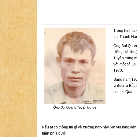
Trong hình là
trai Thành Nam
Ông Bùi Quang
Hồng Hà, thu
Tuyến trúng mì
với một cô Qu
1973.
Sang năm 197
vị đưa ra Bắc
con cô Quân n
Ông Bùi Quang Tuyến lúc trẻ
Nếu ai có thông tin gì về trường hợp này, xin vui lòng liê
luận
phía dưới.