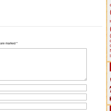
s are marked
*