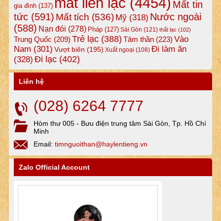
mất liên lạc
(4454)
Mất tin
gia đình
(137)
tức
(591)
Nước ngoài
Mất tích
(536)
Mỹ
(318)
(588)
Nạn đói
(278)
Pháp
(127)
Sài Gòn
(121)
thất lạc
(102)
Trẻ lạc
(388)
Vào
Tâm thần
(223)
Trung Quốc
(209)
Nam
(301)
Đi làm ăn
Vượt biên
(195)
Xuất ngoại
(108)
Đi lạc
(402)
(328)
Liên hệ
(028) 6264 7777
Hòm thư 005 - Bưu điện trung tâm Sài Gòn, Tp. Hồ Chí
Minh
Email:
timnguoithan@haylentieng.vn
Zalo Official Account