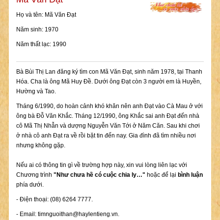
Họ và tên: Mã Văn Đạt
Năm sinh: 1970
Năm thất lạc: 1990
Bà Bùi Thị Lan đăng ký tìm con Mã Văn Đạt, sinh năm 1978, tại Thanh
Hóa. Cha là ông Mã Huy Đề. Dưới ông Đạt còn 3 người em là Huyền,
Hường và Tao.
Tháng 6/1990, do hoàn cảnh khó khăn nên anh Đạt vào Cà Mau ở với
ông bà Đỗ Văn Khắc. Tháng 12/1990, ông Khắc sai anh Đạt đến nhà
cô Mã Thị Nhẫn và dượng Nguyễn Văn Tới ở Năm Căn. Sau khi chơi
ở nhà cô anh Đạt ra về rồi bặt tin đến nay. Gia đình đã tìm nhiều nơi
nhưng không gặp.
Nếu ai có thông tin gì về trường hợp này, xin vui lòng liên lạc với
Chương trình
"Như chưa hề có cuộc chia ly…"
hoặc để lại
bình luận
phía dưới.
- Điện thoại: (08) 6264 7777.
- Email:
timnguoithan@haylentieng.vn
.