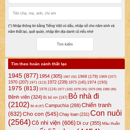
(*) Nhập thông tin bằng Tiếng Việt có dấu, nhập số cho năm sinh và
năm thất lạc, quê quán, nhập tên địa danh cũ nếu nhớ
Tìm theo hoàn cảnh thất lạc
1945
(877)
1954
(305)
1968
(179)
1969
(107)
1967
(92)
1972
(239)
1970
(207)
1974
(193)
1973
(145)
1971
(113)
1975
(813)
1976
(124)
1977
(100)
1978
(91)
1979
(99)
1980
(86)
Bỏ nhà đi
Bệnh viện
(324)
Bị bỏ rơi
(147)
(2102)
Chiến tranh
Campuchia
(288)
Bỏ đi
(87)
Con nuôi
(632)
Cho con
(545)
Chạy loạn
(231)
(2564)
Cô nhi viện
(606)
Di cư
(355)
Mâu thuẫn