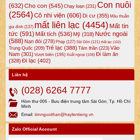
Con nuôi
(632)
Cho con
(545)
Chạy loạn
(231)
(2564)
Cô nhi viện
(606)
Di cư
(355)
Mâu thuẫn
mất liên lạc
(4454)
Mất tin
gia đình
(137)
tức
(591)
Nước ngoài
Mất tích
(536)
Mỹ
(318)
(588)
Nạn đói
(278)
Pháp
(127)
Sài Gòn
(121)
thất lạc
(102)
Trẻ lạc
(388)
Vào
Tâm thần
(223)
Trung Quốc
(209)
Nam
(301)
Đi làm ăn
Vượt biên
(195)
Xuất ngoại
(108)
Đi lạc
(402)
(328)
Liên hệ
(028) 6264 7777
Hòm thư 005 - Bưu điện trung tâm Sài Gòn, Tp. Hồ Chí
Minh
Email:
timnguoithan@haylentieng.vn
Zalo Official Account