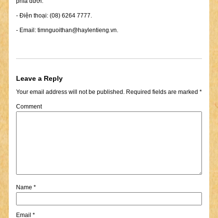
phía dưới.
- Điện thoại: (08) 6264 7777.
- Email:
timnguoithan@haylentieng.vn
.
Leave a Reply
Your email address will not be published.
Required fields are marked
*
Comment
Name
*
Email
*