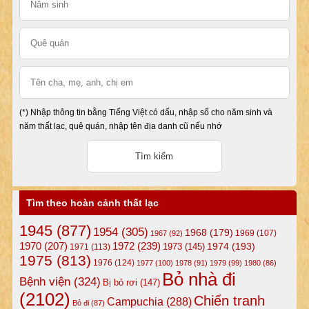
(*) Nhập thông tin bằng Tiếng Việt có dấu, nhập số cho năm sinh và
năm thất lạc, quê quán, nhập tên địa danh cũ nếu nhớ
Tìm theo hoàn cảnh thất lạc
1945
(877)
1954
(305)
1968
(179)
1969
(107)
1967
(92)
1972
(239)
1970
(207)
1974
(193)
1973
(145)
1971
(113)
1975
(813)
1976
(124)
1977
(100)
1978
(91)
1979
(99)
1980
(86)
Bỏ nhà đi
Bệnh viện
(324)
Bị bỏ rơi
(147)
(2102)
Chiến tranh
Campuchia
(288)
Bỏ đi
(87)