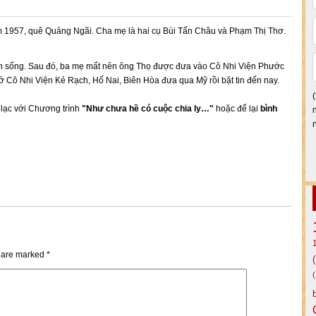
m 1957, quê Quảng Ngãi. Cha mẹ là hai cụ Bùi Tấn Châu và Phạm Thị Thơ.
h sống. Sau đó, ba mẹ mất nên ông Thọ được đưa vào Cô Nhi Viện Phước
Cô Nhi Viện Kẻ Rạch, Hố Nai, Biên Hòa đưa qua Mỹ rồi bặt tin đến nay.
n lạc với Chương trình
"Như chưa hề có cuộc chia ly…"
hoặc để lại
bình
s are marked
*