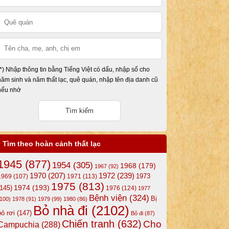
(*) Nhập thông tin bằng Tiếng Việt có dấu, nhập số cho
năm sinh và năm thất lạc, quê quán, nhập tên địa danh cũ
nếu nhớ
Tìm theo hoàn cảnh thất lạc
1945
(877)
1954
(305)
1968
(179)
1967
(92)
1972
(239)
1970
(207)
1973
1969
(107)
1971
(113)
1975
(813)
1974
(193)
(145)
1976
(124)
1977
Bệnh viện
(324)
Bị
(100)
1978
(91)
1979
(99)
1980
(86)
Bỏ nhà đi
(2102)
bỏ rơi
(147)
Bỏ đi
(87)
Chiến tranh
(632)
Cho
Campuchia
(288)