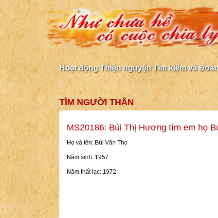
Hoạt động Thiện nguyện Tìm kiếm và Đoàn 
TÌM NGƯỜI THÂN
MS20186: Bùi Thị Hương tìm em họ B
Họ và tên: Bùi Văn Thọ
Năm sinh: 1957
Năm thất lạc: 1972