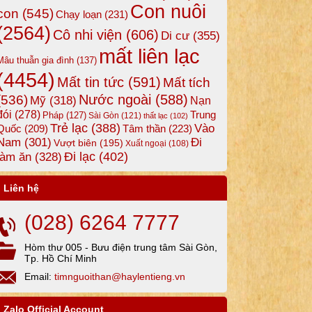
Con nuôi
con
(545)
Chạy loạn
(231)
(2564)
Cô nhi viện
(606)
Di cư
(355)
mất liên lạc
Mâu thuẫn gia đình
(137)
(4454)
Mất tin tức
(591)
Mất tích
Nước ngoài
(588)
(536)
Mỹ
(318)
Nạn
đói
(278)
Trung
Pháp
(127)
Sài Gòn
(121)
thất lạc
(102)
Trẻ lạc
(388)
Vào
Tâm thần
(223)
Quốc
(209)
Nam
(301)
Đi
Vượt biên
(195)
Xuất ngoại
(108)
Đi lạc
(402)
làm ăn
(328)
Liên hệ
(028) 6264 7777
Hòm thư 005 - Bưu điện trung tâm Sài Gòn,
Tp. Hồ Chí Minh
Email:
timnguoithan@haylentieng.vn
Zalo Official Account