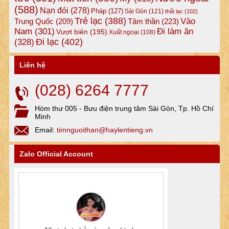
(588)
Nạn đói
(278)
Pháp
(127)
Sài Gòn
(121)
thất lạc
(102)
Trẻ lạc
(388)
Vào
Tâm thần
(223)
Trung Quốc
(209)
Nam
(301)
Đi làm ăn
Vượt biên
(195)
Xuất ngoại
(108)
Đi lạc
(402)
(328)
Liên hệ
(028) 6264 7777
Hòm thư 005 - Bưu điện trung tâm Sài Gòn, Tp. Hồ Chí
Minh
Email:
timnguoithan@haylentieng.vn
Zalo Official Account