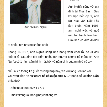
Anh Nghĩa sống với gia
đình tại Thái Bình. Sau
khi học hết lớp 9, anh
rời quê vào Đắk Lắk
làm thuê. Năm 1997,
Anh Bùi Hữu Nghĩa
anh nghỉ việc về quê
rồi phát bệnh tâm thần.
Gia đình đã đưa đi điều
trị nhiều nơi nhưng không khỏi.
Tháng 11/1997, anh Nghĩa sang nhà hàng xóm chơi rồi bỏ đi đâu
không rõ. Gia đình tìm kiếm nhiều nơi nhưng không có thông tin. Anh
Nghĩa có 1 hình xăm hình mặt trời và năm sinh của mình ở cổ tay.
Nếu ai có thông tin gì về trường hợp này, xin vui lòng liên lạc với
Chương trình
"Như chưa hề có cuộc chia ly…"
hoặc để lại
bình luận
phía dưới.
- Điện thoại: (08) 6264 7777.
- Email:
timnguoithan@haylentieng.vn
.