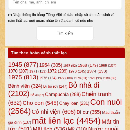
(*) Nhập thông tin bằng Tiếng Việt có dấu, nhập số cho năm sinh và
năm thất lạc, quê quán, nhập tên địa danh cũ nếu nhớ
Tìm theo hoàn cảnh thất lạc
1945
(877)
1954
(305)
1968
(179)
1969
(107)
1967
(92)
1972
(239)
1970
(207)
1974
(193)
1973
(145)
1971
(113)
1975
(813)
1976
(124)
1977
(100)
1978
(91)
1979
(99)
1980
(86)
Bỏ nhà đi
Bệnh viện
(324)
Bị bỏ rơi
(147)
(2102)
Chiến tranh
Campuchia
(288)
Bỏ đi
(87)
Con nuôi
(632)
Cho con
(545)
Chạy loạn
(231)
(2564)
Cô nhi viện
(606)
Di cư
(355)
Mâu thuẫn
mất liên lạc
(4454)
Mất tin
gia đình
(137)
tức
(591)
Nước ngoài
Mất tích
(536)
Mỹ
(318)