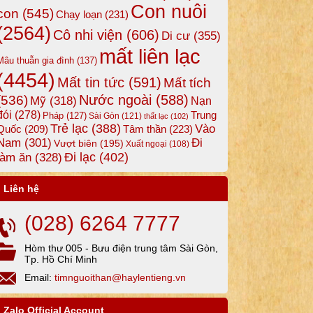
Con nuôi
con
(545)
Chạy loạn
(231)
(2564)
Cô nhi viện
(606)
Di cư
(355)
mất liên lạc
Mâu thuẫn gia đình
(137)
(4454)
Mất tin tức
(591)
Mất tích
Nước ngoài
(588)
(536)
Mỹ
(318)
Nạn
đói
(278)
Trung
Pháp
(127)
Sài Gòn
(121)
thất lạc
(102)
Trẻ lạc
(388)
Vào
Tâm thần
(223)
Quốc
(209)
Nam
(301)
Đi
Vượt biên
(195)
Xuất ngoại
(108)
Đi lạc
(402)
làm ăn
(328)
Liên hệ
(028) 6264 7777
Hòm thư 005 - Bưu điện trung tâm Sài Gòn,
Tp. Hồ Chí Minh
Email:
timnguoithan@haylentieng.vn
Zalo Official Account