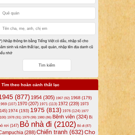
(*) Nhập thông tin bằng Tiếng Việt có dấu, nhập số cho
năm sinh và năm thất lạc, quê quán, nhập tên địa danh cũ
nếu nhớ
Tìm theo hoàn cảnh thất lạc
1945
(877)
1954
(305)
1968
(179)
1967
(92)
1972
(239)
1970
(207)
1973
1969
(107)
1971
(113)
1975
(813)
1974
(193)
(145)
1976
(124)
1977
Bệnh viện
(324)
Bị
(100)
1978
(91)
1979
(99)
1980
(86)
Bỏ nhà đi
(2102)
bỏ rơi
(147)
Bỏ đi
(87)
Chiến tranh
(632)
Cho
Campuchia
(288)