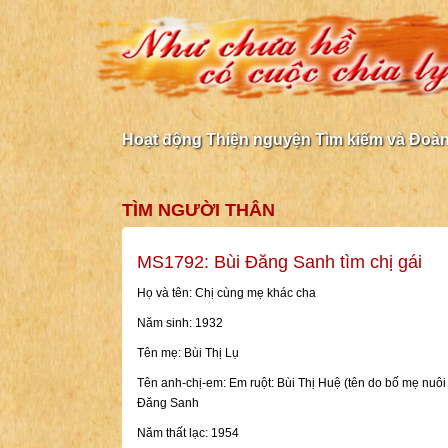
Hoạt động Thiện nguyện Tìm kiếm và Đoàn 
TÌM NGƯỜI THÂN
MS1792: Bùi Đăng Sanh tìm chị gái
Họ và tên: Chị cùng mẹ khác cha
Năm sinh: 1932
Tên mẹ: Bùi Thị Lụ
Tên anh-chị-em: Em ruột: Bùi Thị Huệ (tên do bố mẹ nuôi
Đăng Sanh
Năm thất lạc: 1954