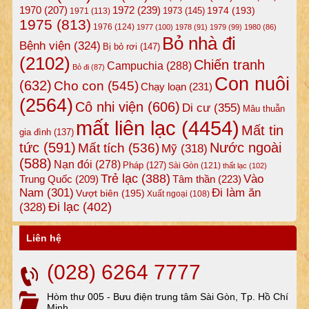
1972
(239)
1970
(207)
1974
(193)
1973
(145)
1971
(113)
1975
(813)
1976
(124)
1977
(100)
1978
(91)
1979
(99)
1980
(86)
Bỏ nhà đi
Bệnh viện
(324)
Bị bỏ rơi
(147)
(2102)
Chiến tranh
Campuchia
(288)
Bỏ đi
(87)
Con nuôi
(632)
Cho con
(545)
Chạy loạn
(231)
(2564)
Cô nhi viện
(606)
Di cư
(355)
Mâu thuẫn
mất liên lạc
(4454)
Mất tin
gia đình
(137)
tức
(591)
Nước ngoài
Mất tích
(536)
Mỹ
(318)
(588)
Nạn đói
(278)
Pháp
(127)
Sài Gòn
(121)
thất lạc
(102)
Trẻ lạc
(388)
Vào
Tâm thần
(223)
Trung Quốc
(209)
Nam
(301)
Đi làm ăn
Vượt biên
(195)
Xuất ngoại
(108)
Đi lạc
(402)
(328)
Liên hệ
(028) 6264 7777
Hòm thư 005 - Bưu điện trung tâm Sài Gòn, Tp. Hồ Chí
Minh