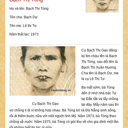
Họ và tên: Bạch Thị Tòng
Tên cha: Bạch Dự
Tên mẹ: Lê thị Tư
Năm thất lạc: 1973
Cụ Bạch Thị Gạo đăng
ký tìm cháu tên là Bạch
Thị Tòng, sau đổi tên là
Bạch Thị Xuân Nuơng.
Cha tên là Bạch Dự, mẹ
là cụ Lê Thị Tư.
Ba mất sớm, bà Tòng
đến ở nhờ nhà bác Tự
tại Đắk lắk và lấy chồng
Cụ Bạch Thị Gạo
tại đây. Mấy năm sau thì
vợ chồng li dị vì không hợp nhau. Bà Tòng bỏ và Đà Nẵng sinh sống,
rồi đi thêm buớc nữa với một nguời lính Mỹ. Năm 1973, bà Tòng theo
chồng về nuớc. Năm 1975, bà Tòng có gửi thư về cho gia đình một lần
rồi không biết tin tức gì nữa.