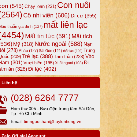
Con nuôi
con
(545)
Chạy loạn
(231)
(2564)
Cô nhi viện
(606)
Di cư
(355)
mất liên lạc
Mâu thuẫn gia đình
(137)
(4454)
Mất tin tức
(591)
Mất tích
Nước ngoài
(588)
(536)
Mỹ
(318)
Nạn
đói
(278)
Trung
Pháp
(127)
Sài Gòn
(121)
thất lạc
(102)
Trẻ lạc
(388)
Vào
Tâm thần
(223)
Quốc
(209)
Nam
(301)
Đi
Vượt biên
(195)
Xuất ngoại
(108)
Đi lạc
(402)
làm ăn
(328)
Liên hệ
(028) 6264 7777
Hòm thư 005 - Bưu điện trung tâm Sài Gòn,
Tp. Hồ Chí Minh
Email:
timnguoithan@haylentieng.vn
Zalo Official Account