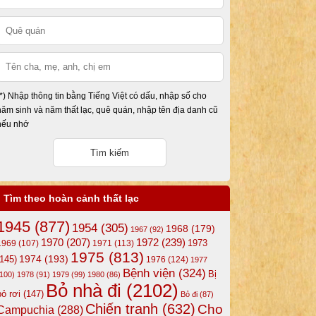
(*) Nhập thông tin bằng Tiếng Việt có dấu, nhập số cho
năm sinh và năm thất lạc, quê quán, nhập tên địa danh cũ
nếu nhớ
Tìm theo hoàn cảnh thất lạc
1945
(877)
1954
(305)
1968
(179)
1967
(92)
1972
(239)
1970
(207)
1973
1969
(107)
1971
(113)
1975
(813)
1974
(193)
(145)
1976
(124)
1977
Bệnh viện
(324)
Bị
(100)
1978
(91)
1979
(99)
1980
(86)
Bỏ nhà đi
(2102)
bỏ rơi
(147)
Bỏ đi
(87)
Chiến tranh
(632)
Cho
Campuchia
(288)