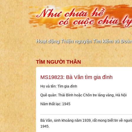
Hoạt động Thiện nguyện Tìm kiếm và Đoàn 
TÌM NGƯỜI THÂN
MS19823: Bà Vân tìm gia đình
Họ và tên: Tìm gia đình
Quê quán: Thái Bình hoặc Chôn tre làng vàng, Hà Nội
Năm thất lạc: 1945
Bà Vân, sinh khoảng năm 1939, rất mong biết tin về người
1945.