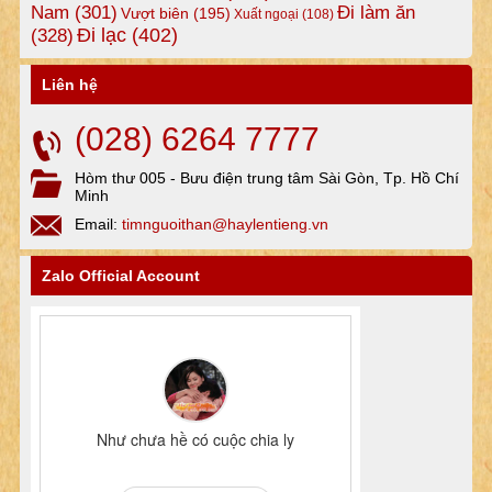
Nam
(301)
Đi làm ăn
Vượt biên
(195)
Xuất ngoại
(108)
Đi lạc
(402)
(328)
Liên hệ
(028) 6264 7777
Hòm thư 005 - Bưu điện trung tâm Sài Gòn, Tp. Hồ Chí
Minh
Email:
timnguoithan@haylentieng.vn
Zalo Official Account