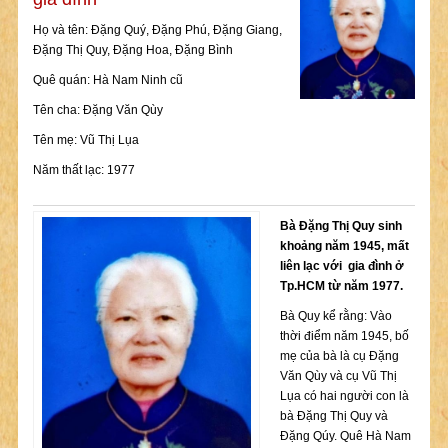
Họ và tên: Đặng Quý, Đặng Phú, Đặng Giang,
Đặng Thị Quy, Đặng Hoa, Đặng Bình
Quê quán: Hà Nam Ninh cũ
Tên cha: Đặng Văn Qùy
Tên mẹ: Vũ Thị Lụa
Năm thất lạc: 1977
Bà Đặng Thị Quy sinh
khoảng năm 1945, mất
liên lạc với
gia đình
ở
Tp.HCM từ năm 1977.
Bà Quy kể rằng: Vào
thời điểm năm 1945, bố
mẹ của bà là cụ Đặng
Văn Qùy và cụ Vũ Thị
Lụa có hai người con là
bà Đặng Thị Quy và
Đặng Qúy. Quê Hà Nam