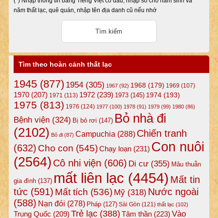
(*) Nhập thông tin bằng Tiếng Việt có dấu, nhập số cho năm sinh và
năm thất lạc, quê quán, nhập tên địa danh cũ nếu nhớ
Tìm theo hoàn cảnh thất lạc
1945
(877)
1954
(305)
1968
(179)
1969
(107)
1967
(92)
1972
(239)
1970
(207)
1974
(193)
1973
(145)
1971
(113)
1975
(813)
1976
(124)
1977
(100)
1978
(91)
1979
(99)
1980
(86)
Bỏ nhà đi
Bệnh viện
(324)
Bị bỏ rơi
(147)
(2102)
Chiến tranh
Campuchia
(288)
Bỏ đi
(87)
Con nuôi
(632)
Cho con
(545)
Chạy loạn
(231)
(2564)
Cô nhi viện
(606)
Di cư
(355)
Mâu thuẫn
mất liên lạc
(4454)
Mất tin
gia đình
(137)
tức
(591)
Nước ngoài
Mất tích
(536)
Mỹ
(318)
(588)
Nạn đói
(278)
Pháp
(127)
Sài Gòn
(121)
thất lạc
(102)
Trẻ lạc
(388)
Vào
Tâm thần
(223)
Trung Quốc
(209)