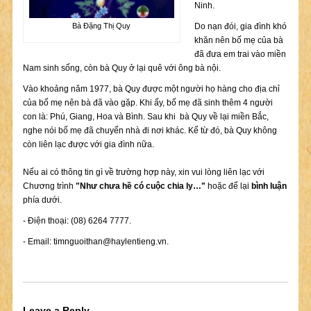
Ninh.
Bà Đặng Thị Quy
Do nạn đói, gia đình khó
khăn nên bố mẹ của bà
đã đưa em trai vào miền
Nam sinh sống, còn bà Quy ở lại quê với ông bà nội.
Vào khoảng năm 1977, bà Quy được một người họ hàng cho địa chỉ
của bố mẹ nên bà đã vào gặp. Khi ấy, bố mẹ đã sinh thêm 4 người
con
là: Phú, Giang, Hoa và Bình.
Sau khi bà Quy về lại miền Bắc,
nghe nói bố mẹ đã chuyển nhà đi nơi khác. Kể từ đó, bà Quy không
còn liên lạc được với gia đình nữa.
Nếu ai có thông tin gì về trường hợp này, xin vui lòng liên lạc với
Chương trình
"Như chưa hề có cuộc chia ly…"
hoặc để lại
bình luận
phía dưới.
- Điện thoại: (08) 6264 7777.
- Email:
timnguoithan@haylentieng.vn
.
Leave a Reply