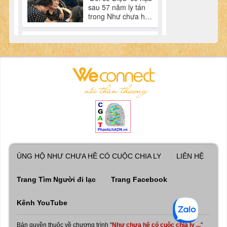
ỦNG HỘ NHƯ CHƯA HỀ CÓ CUỘC CHIA LY
LIÊN HỆ
Trang Tìm Người đi lạc
Trang Facebook
Kênh YouTube
Bản quyền thuộc về chương trình "
Như chưa hề có cuộc chia ly ...
"