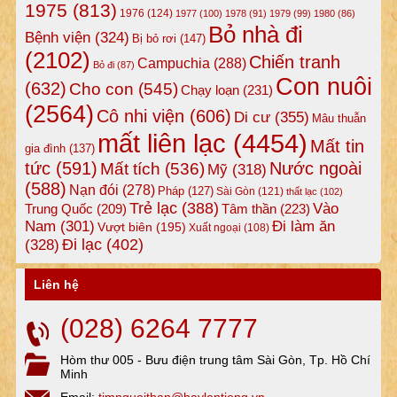
1975
(813)
1976
(124)
1977
(100)
1978
(91)
1979
(99)
1980
(86)
Bỏ nhà đi
Bệnh viện
(324)
Bị bỏ rơi
(147)
(2102)
Chiến tranh
Campuchia
(288)
Bỏ đi
(87)
Con nuôi
(632)
Cho con
(545)
Chạy loạn
(231)
(2564)
Cô nhi viện
(606)
Di cư
(355)
Mâu thuẫn
mất liên lạc
(4454)
Mất tin
gia đình
(137)
tức
(591)
Nước ngoài
Mất tích
(536)
Mỹ
(318)
(588)
Nạn đói
(278)
Pháp
(127)
Sài Gòn
(121)
thất lạc
(102)
Trẻ lạc
(388)
Vào
Tâm thần
(223)
Trung Quốc
(209)
Nam
(301)
Đi làm ăn
Vượt biên
(195)
Xuất ngoại
(108)
Đi lạc
(402)
(328)
Liên hệ
(028) 6264 7777
Hòm thư 005 - Bưu điện trung tâm Sài Gòn, Tp. Hồ Chí
Minh
Email:
timnguoithan@haylentieng.vn