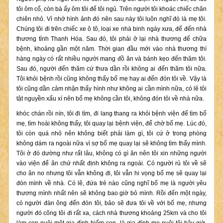
tôi ôm cổ, còn bà ấy ôm tôi để tôi ngủ. Trên người tôi khoác chiếc chăn
chiên nhỏ. Vì nhớ hình ảnh đó nên sau này tôi luôn nghĩ đó là mẹ tôi.
Chúng tôi đi trên chiếc xe ô tô, loại xe nhà binh ngày xưa, để đến nhà
thương tỉnh Thanh Hóa. Sau đó, tôi phải ở lại nhà thương để chữa
bệnh, khoảng gần một năm. Thời gian đầu mới vào nhà thương thì
hàng ngày có rất nhiều người mang đồ ăn và bánh kẹo đến thăm tôi.
Sau đó, người đến thăm cứ thưa dần rồi không ai đến thăm tôi nữa.
Tôi khỏi bệnh rồi cũng không thấy bố mẹ hay ai đến đón tôi về. Vậy là
tôi cũng dần cảm nhận thấy hình như không ai cần mình nữa, có lẽ tôi
tật nguyền xấu xí nên bố mẹ không cần tôi, không đón tôi về nhà nữa.
khóc chán rồi nín, tôi đi tìm, đi lang thang ra khỏi bệnh viện để tìm bố
mẹ, tìm hoài không thấy, tôi quay lại bệnh viện, để chờ bố mẹ. Lúc đó,
tôi còn quá nhỏ nên không biết phải làm gì, tôi cứ ở trong phòng
không dám ra ngoài nữa vì sợ bố mẹ quay lại sẽ không tìm thấy mình.
Tôi ở đó dường như rất lâu, không có gì ăn nên tôi xin những người
vào viện để ăn chứ nhất định không ra ngoài. Có người rủ tôi về sẽ
cho ăn no nhưng tôi vẫn không đi, tôi vẫn hi vọng bố mẹ sẽ quay lại
đón mình về nhà. Có lẽ, đứa trẻ nào cũng nghĩ bố mẹ là người yêu
thương mình nhất nên sẽ không bao giờ bỏ mình. Rồi đến một ngày,
có người đàn ông đến đón tôi, bảo sẽ đưa tôi về với bố mẹ, nhưng
người đó cõng tôi đi rất xa, cách nhà thương khoảng 25km và cho tôi