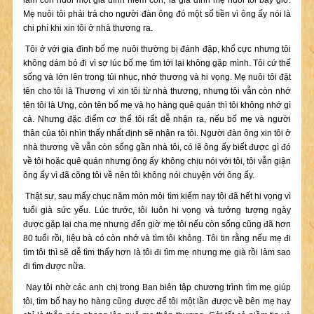
làm con nuôi một gia đình hiếm con, là gia đình mẹ nuôi tôi bây giờ.
Mẹ nuôi tôi phải trả cho người đàn ông đó một số tiền vì ông ấy nói là
chi phí khi xin tôi ở nhà thương ra.
Tôi ở với gia đình bố mẹ nuôi thường bị đánh đập, khổ cực nhưng tôi
không dám bỏ đi vì sợ lúc bố mẹ tìm tới lại không gặp mình. Tôi cứ thế
sống và lớn lên trong tủi nhục, nhớ thương và hi vọng. Mẹ nuôi tôi đặt
tên cho tôi là Thương vì xin tôi từ nhà thương, nhưng tôi vẫn còn nhớ
tên tôi là Ưng, còn tên bố mẹ và họ hàng quê quán thì tôi không nhớ gì
cả. Nhưng đặc điểm cơ thể tôi rất dễ nhận ra, nếu bố mẹ và người
thân của tôi nhìn thấy nhất định sẽ nhận ra tôi. Người đàn ông xin tôi ở
nhà thương về vẫn còn sống gần nhà tôi, có lẽ ông ấy biết được gì đó
về tôi hoặc quê quán nhưng ông ấy không chịu nói với tôi, tôi vẫn giận
ông ấy vì đã cõng tôi về nên tôi không nói chuyện với ông ấy.
Thật sự, sau mấy chục năm mòn mỏi tìm kiếm nay tôi đã hết hi vọng vì
tuổi già sức yếu. Lúc trước, tôi luôn hi vọng và tưởng tượng ngày
được gặp lại cha mẹ nhưng đến giờ mẹ tôi nếu còn sống cũng đã hơn
80 tuổi rồi, liệu bà có còn nhớ và tìm tôi không. Tôi tin rằng nếu mẹ đi
tìm tôi thì sẽ dễ tìm thấy hơn là tôi đi tìm mẹ nhưng mẹ già rồi làm sao
đi tìm được nữa.
Nay tôi nhờ các anh chị trong Ban biên tập chương trình tìm mẹ giúp
tôi, tìm bố hay họ hàng cũng được để tôi một lần được về bên mẹ hay