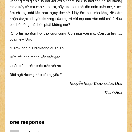
khoảng thời gian quá dài đối với sự chờ đợi của một con người không
mẹ? Hãy về với con đi mẹ ơi, hãy cho con một lần nhìn thấy mẹ, được
ôm cổ mẹ một lần như ngày thơ bé. Hãy ôm con vào lòng để cảm
nhận được tình yêu thương của mẹ, vì với mẹ con vẫn mãi chỉ là đứa
con bé bỏng mà thôi, phải không mẹ?
Chờ tin mẹ đến hơi thở cuối cùng. Con mãi yêu mẹ. Con trai lưu lạc
của mẹ – Ưng.
“Đêm đông giá rét không quần áo
Đứa trẻ lang thang vẫn thét gào
Chân trần rướm máu trên sỏi đá
Biết ngã đường nào có mẹ yêu?”
Nguyễn Ngọc Thương, tức Ưng
Thanh Hóa
one response