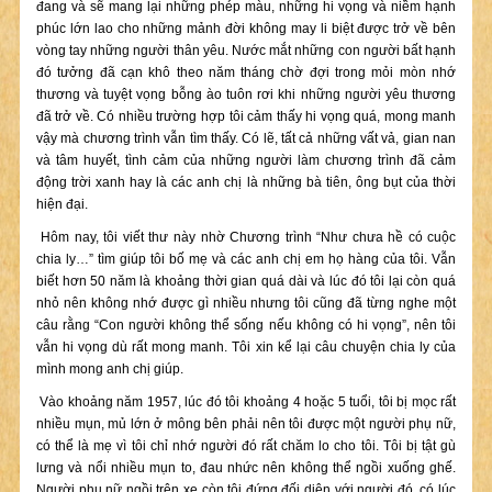
đang và sẽ mang lại những phép màu, những hi vọng và niềm hạnh
phúc lớn lao cho những mảnh đời không may li biệt được trở về bên
vòng tay những người thân yêu. Nước mắt những con người bất hạnh
đó tưởng đã cạn khô theo năm tháng chờ đợi trong mỏi mòn nhớ
thương và tuyệt vọng bỗng ào tuôn rơi khi những người yêu thương
đã trở về. Có nhiều trường hợp tôi cảm thấy hi vọng quá, mong manh
vậy mà chương trình vẫn tìm thấy. Có lẽ, tất cả những vất vả, gian nan
và tâm huyết, tình cảm của những người làm chương trình đã cảm
động trời xanh hay là các anh chị là những bà tiên, ông bụt của thời
hiện đại.
Hôm nay, tôi viết thư này nhờ Chương trình “Như chưa hề có cuộc
chia ly…” tìm giúp tôi bố mẹ và các anh chị em họ hàng của tôi. Vẫn
biết hơn 50 năm là khoảng thời gian quá dài và lúc đó tôi lại còn quá
nhỏ nên không nhớ được gì nhiều nhưng tôi cũng đã từng nghe một
câu rằng “Con người không thể sống nếu không có hi vọng”, nên tôi
vẫn hi vọng dù rất mong manh. Tôi xin kể lại câu chuyện chia ly của
mình mong anh chị giúp.
Vào khoảng năm 1957, lúc đó tôi khoảng 4 hoặc 5 tuổi, tôi bị mọc rất
nhiều mụn, mủ lớn ở mông bên phải nên tôi được một người phụ nữ,
có thể là mẹ vì tôi chỉ nhớ người đó rất chăm lo cho tôi. Tôi bị tật gù
lưng và nổi nhiều mụn to, đau nhức nên không thể ngồi xuống ghế.
Người phụ nữ ngồi trên xe còn tôi đứng đối diện với người đó, có lúc