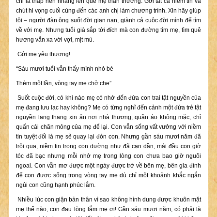
chỉ là thắp nén nhang lên quê mẹ thân thương. Gởi tất cả niềm tin và
chút hi vọng cuối cùng đến các anh chị làm chương trình. Xin hãy giúp
tôi – người đàn ông suốt đời gian nan, giành cả cuộc đời mình để tìm
về với mẹ. Nhưng tuổi già sắp tới đích mà con đường tìm mẹ, tìm quê
hương vẫn xa vời vợi, mịt mù.
Gởi mẹ yêu thương!
“Sáu mươi tuổi vẫn thấy mình nhỏ bé
Thèm một lần, vòng tay mẹ chở che”
Suốt cuộc đời, có khi nào mẹ có nhớ đến đứa con trai tật nguyền của
mẹ đang lưu lạc hay không? Mẹ có từng nghĩ đến cảnh một đứa trẻ tật
nguyền lang thang xin ăn nơi nhà thương, quần áo không mặc, chỉ
quấn cái chăn mỏng của mẹ để lại. Con vẫn sống vất vưởng với niềm
tin tuyệt đối là mẹ sẽ quay lại đón con. Nhưng gần sáu mươi năm đã
trôi qua, niềm tin trong con dường như đã cạn dần, mái đầu con giờ
tóc đã bạc nhưng mỗi nhớ mẹ trong lòng con chưa bao giờ nguôi
ngoai. Con vẫn mơ được một ngày được trở về bên mẹ, bên gia đình
để con được sống trong vòng tay mẹ dù chỉ một khoảnh khắc ngắn
ngủi con cũng hạnh phúc lắm.
Nhiều lúc con giận bản thân vì sao không hình dung được khuôn mặt
mẹ thế nào, con đau lòng lắm mẹ ơi! Gần sáu mươi năm, có phải là