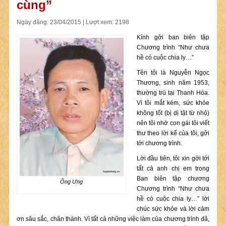
cùng”
Ngày đăng: 23/04/2015 | Lượt xem: 2198
Kính gởi ban biên tập
Chương trình “Như chưa
hề có cuộc chia ly…”
Tên tôi là Nguyễn Ngọc
Thương, sinh năm 1953,
thường trú tại Thanh Hóa.
Vì tôi mắt kém, sức khỏe
không tốt (bị dị tật từ nhỏ)
nên tôi nhờ con gái tôi viết
thư theo lời kể của tôi, gởi
tới chương trình.
Lời đầu tiên, tôi xin gởi tới
tất cả anh chị em trong
Ban biên tập chương
Ông Ưng
Chương trình “Như chưa
hề có cuộc chia ly…” lời
chúc sức khỏe và lời cảm
ơn sâu sắc, chân thành. Vì tất cả những việc làm của chương trình đã,