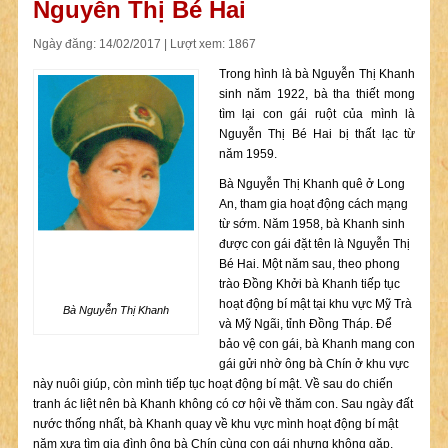
Nguyễn Thị Bé Hai
Ngày đăng: 14/02/2017 | Lượt xem: 1867
Trong hình là bà Nguyễn Thị Khanh
sinh năm 1922, bà tha thiết mong
tìm lại con gái ruột của mình là
Nguyễn Thị Bé Hai bị thất lạc từ
năm 1959.
Bà Nguyễn Thị Khanh quê ở Long
An, tham gia hoạt động cách mạng
từ sớm. Năm 1958, bà Khanh sinh
được con gái đặt tên là Nguyễn Thị
Bé Hai. Một năm sau, theo phong
trào Đồng Khởi bà Khanh tiếp tục
hoạt động bí mật tại khu vực Mỹ Trà
Bà Nguyễn Thị Khanh
và Mỹ Ngãi, tỉnh Đồng Tháp. Để
bảo vệ con gái, bà Khanh mang con
gái gửi nhờ ông bà Chín ở khu vực
này nuôi giúp, còn mình tiếp tục hoạt động bí mật. Về sau do chiến
tranh ác liệt nên bà Khanh không có cơ hội về thăm con. Sau ngày đất
nước thống nhất, bà Khanh quay về khu vực mình hoạt động bí mật
năm xưa tìm gia đình ông bà Chín cùng con gái nhưng không gặp.