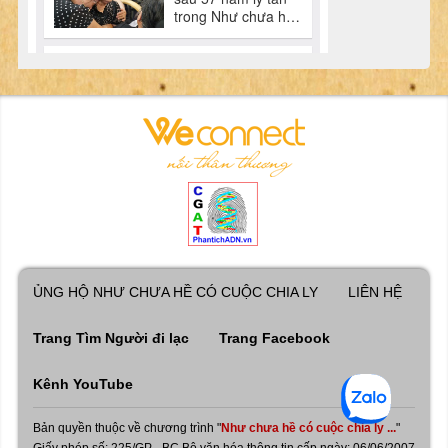
ỦNG HỘ NHƯ CHƯA HỀ CÓ CUỘC CHIA LY
LIÊN HỆ
Trang Tìm Người đi lạc
Trang Facebook
Kênh YouTube
Bản quyền thuộc về chương trình "
Như chưa hề có cuộc chia ly ...
"
Giấy phép số: 225/GP - BC Bộ văn hóa thông tin cấp ngày: 06/06/2007