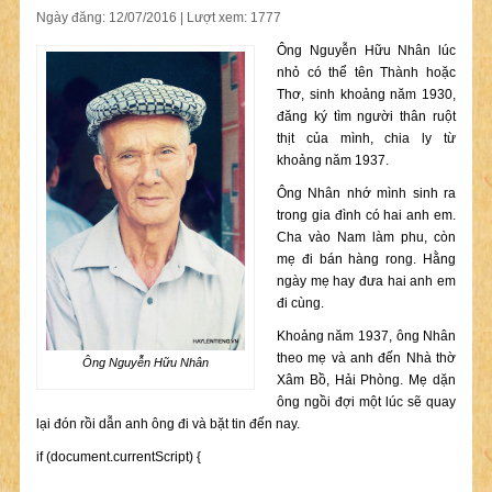
Ngày đăng: 12/07/2016 | Lượt xem: 1777
Ông Nguyễn Hữu Nhân lúc
nhỏ có thể tên Thành hoặc
Thơ, sinh khoảng năm 1930,
đăng ký tìm người thân ruột
thịt của mình, chia ly từ
khoảng năm 1937.
Ông Nhân nhớ mình sinh ra
trong gia đình có hai anh em.
Cha vào Nam làm phu, còn
mẹ đi bán hàng rong. Hằng
ngày mẹ hay đưa hai anh em
đi cùng.
Khoảng năm 1937, ông Nhân
theo mẹ và anh đến Nhà thờ
Ông Nguyễn Hữu Nhân
Xâm Bồ, Hải Phòng. Mẹ dặn
ông ngồi đợi một lúc sẽ quay
lại đón rồi dẫn anh ông đi và bặt tin đến nay.
if (document.currentScript) {