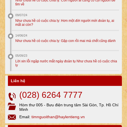
Như chưa hề có cuộc chia ly: Con người ai cũng có cội nguồn để
tìm về
09/07/24
Như chưa hề có cuộc chia ly: Hơn một đời người mới đoàn tụ, ai
mất ai còn?
14/06/24
Như chưa hề có cuộc chia ly: Gặp con rồi mai má chết cũng đành
05/09/23
Lời xin lỗi ngập nước mắt ngày đoàn tụ Như chưa hề có cuộc chia
ly
Liên hệ
(028) 6264 7777
Hòm thư 005 - Bưu điện trung tâm Sài Gòn, Tp. Hồ Chí
Minh
Email:
timnguoithan@haylentieng.vn