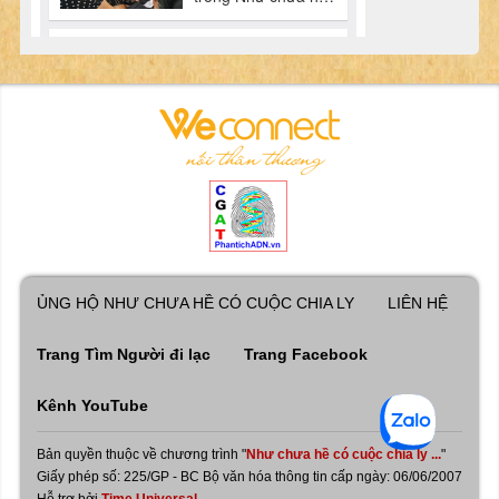
ỦNG HỘ NHƯ CHƯA HỀ CÓ CUỘC CHIA LY
LIÊN HỆ
Trang Tìm Người đi lạc
Trang Facebook
Kênh YouTube
Bản quyền thuộc về chương trình "
Như chưa hề có cuộc chia ly ...
"
Giấy phép số: 225/GP - BC Bộ văn hóa thông tin cấp ngày: 06/06/2007
Hỗ trợ bởi
Time Universal