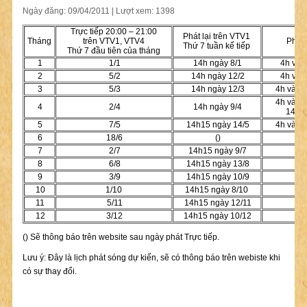
Ngày đăng: 09/04/2011 | Lượt xem: 1398
Trực tiếp 20:00 – 21:00
Phát lại trên VTV1
Tháng
trên VTV1, VTV4
Phát 
Thứ 7 tuần kế tiếp
Thứ 7 đầu tiên của tháng
1
1/1
14h ngày 8/1
4h và 
2
5/2
14h ngày 12/2
4h và 
3
5/3
14h ngày 12/3
4h và 2
4h và 2
4
2/4
14h ngày 9/4
14h3
5
7/5
14h15 ngày 14/5
4h và 2
6
18/6
()
7
2/7
14h15 ngày 9/7
8
6/8
14h15 ngày 13/8
9
3/9
14h15 ngày 10/9
10
1/10
14h15 ngày 8/10
11
5/11
14h15 ngày 12/11
12
3/12
14h15 ngày 10/12
() Sẽ thông báo trên website sau ngày phát Trực tiếp.
Lưu ý: Đây là lịch phát sóng dự kiến, sẽ có thông báo trên webiste khi
có sự thay đổi.