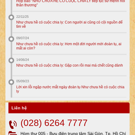
Họp báo “NHƯ CHƯA HỀ CÓ CUỘC CHIA LY tiếp tục sứ mệnh nối
thân thương”
22/11/25
Như chưa hề có cuộc chia ly: Con người ai cũng có cội nguồn để
tìm về
09/07/24
Như chưa hề có cuộc chia ly: Hơn một đời người mới đoàn tụ, ai
mất ai còn?
14/06/24
Như chưa hề có cuộc chia ly: Gặp con rồi mai má chết cũng đành
05/09/23
Lời xin lỗi ngập nước mắt ngày đoàn tụ Như chưa hề có cuộc chia
ly
Liên hệ
(028) 6264 7777
Hòm thư 005 - Bưu điện trung tâm Sài Gòn, Tp. Hồ Chí