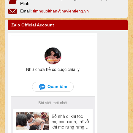
Minh
Email:
timnguoithan@haylentieng.vn
Zalo Official Account