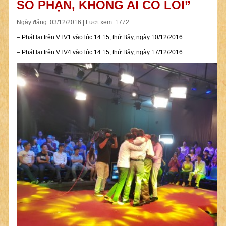
SỐ PHẬN, KHÔNG AI CÓ LỖI”
Ngày đăng: 03/12/2016 | Lượt xem: 1772
– Phát lại trên VTV1 vào lúc 14:15, thứ Bảy, ngày 10/12/2016.
– Phát lại trên VTV4 vào lúc 14:15, thứ Bảy, ngày 17/12/2016.