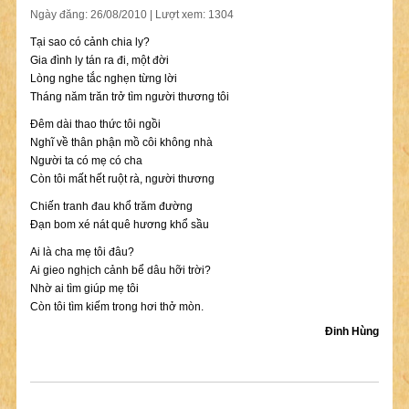
Ngày đăng: 26/08/2010 | Lượt xem: 1304
Tại sao có cảnh chia ly?
Gia đình ly tán ra đi, một đời
Lòng nghe tắc nghẹn từng lời
Tháng năm trăn trở tìm người thương tôi
Đêm dài thao thức tôi ngồi
Nghĩ về thân phận mồ côi không nhà
Người ta có mẹ có cha
Còn tôi mất hết ruột rà, người thương
Chiến tranh đau khổ trăm đường
Đạn bom xé nát quê hương khổ sầu
Ai là cha mẹ tôi đâu?
Ai gieo nghịch cảnh bể dâu hỡi trời?
Nhờ ai tìm giúp mẹ tôi
Còn tôi tìm kiếm trong hơi thở mòn.
Đinh Hùng