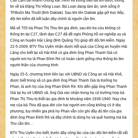
Can Lâm đã nhanh chóng xác minh và thông báo đã tìm được thông
tin về bà Đặng Thị Hồng Loan. Bà Loan đang làm ăn, sinh sống ở
TP.Buôn Ma Thuột (tỉnh Daklak). Sau khi lên Daklak gặp gỡ trực tiếp,
đội tìm kiếm đã kết luận đây chính là người cần tìm.
Mã số 705 bà Phan Thị Thiu tìm gia đình, sau khi tra cứu không có
thông tin tại C27, lãnh đạo C27 đã đề nghị Phòng hồ sơ nghiệp vụ và
Công an huyện Hải Lăng (tỉnh Quảng Trị) giúp đỡ đội tìm kiếm. Ngày
22-5-2009, BTV Thu Uyên nhận được kết quả của Công an huyện Hải
Lăng cho biết tại xã Hải Khê có gia đình ông Phan Thanh Già có
người em họ là Phan Đình Ré có hoàn cảnh giống như thông tin tìm
người thân của chương trình.
Ngày 25-5, chương trình liên lạc với UBND và Công an xã Hải Khê,
được biết trong xã có gia đình ông Phan Thanh Già là trưởng họ
Phan, là anh họ của ông Phan Đình Ré. Khi đến gặp ông Phan Thanh
Già tại trụ sở UBND xã, ông Già xác nhận trong họ có trường hợp bà
Phan Thị Thiu bị thất lạc gia đình từ khoảng năm 1938-1940. Nay cha
mẹ của bà Thiu đã qua đời còn hai người em cũng không có ở địa
phương, tuy nhiên gia phả họ Phan vẫn còn ghi đầy đủ tên của gia
đình ông Phan Đình Ré và đây chính là dòng họ và quê hương mà bà
Thu cần tìm…
BTV Thu Uyên cho biết, trước đây công tác của các đội tìm kiếm rất vất