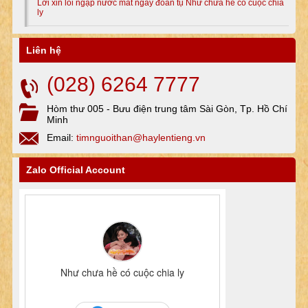
Lời xin lỗi ngập nước mắt ngày đoàn tụ Như chưa hề có cuộc chia
ly
Liên hệ
(028) 6264 7777
Hòm thư 005 - Bưu điện trung tâm Sài Gòn, Tp. Hồ Chí
Minh
Email:
timnguoithan@haylentieng.vn
Zalo Official Account