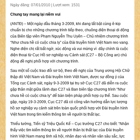
Ngày đăng: 07/01/2010 | Lượt xem: 1531
Chung tay mang lại niềm vui
(ANTĐ) – Một ngày đầu tháng 3-2009, khi đang tất bật cùng ê-kip
chuẩn bị cho những chương trình tiếp theo, chuông điện thoại di động
của Biên tập viên Phạm Nguyễn Thu Uyên – Chủ nhiệm chương trình
“Như chưa hề có cuộc chia ly” của Đài truyền hình Việt Nam reo vang.
Nghe điện chị rất bất ngờ, xúc động và vui mừng vì đây chính là cuộc
điện thoại từ Cục Hồ sơ nghiệp vụ Cảnh sát (C27 – Bộ Công an) chủ
động đề nghị phối hợp với chương trình.
Sau một số cuộc trao đổi sơ bộ, theo đề nghị của Trung ương Hội Chữ
thập đỏ Việt Nam và Đài truyền hình Việt Nam, được sự đồng ý của
Tổng cục Cảnh sát, ngày 9-3-2009 tại trụ sở Cục C27 đã diễn ra cuộc
gặp thân mật giữa lãnh đạo C27 và Ban biên tập chương trình “Như
chưa hề có cuộc chia ly” để bàn biện pháp phối hợp cụ thể. Sau cuộc
gặp, ngày 19-3-2009, Cục C27 đã có công văn hướng dẫn lực lượng
hồ sơ nghiệp vụ cảnh sát trên toàn quốc phối hợp với Đài truyền hình
Việt Nam trong tìm kiếm thông tin về người bị thất lạc.
Thiếu tướng, Tiến sỹ Triệu Quốc Kế – Cục trưởng C27 cho biết: “Nhận
thấy việc tìm kiếm thông tin về người thân bị thất lạc của Đài truyền
hình Việt Nam mang tính xã hội, nhân đạo và nhân văn sâu sắc, lực