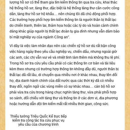
lượng hồ sơ có thể tham gia tìm kiếm thông tin qua tra cứu, khai thác
hệ thống hồ sơ, tàng thư, đặc biệt là hệ thống tàng thư căn cước công
dân, tàng thư hồ sơ hộ khẩu… nên chúng tôi đã chủ động phối hợp.
Các trường hợp phối hợp tìm kiếm thông tin là người thân bị thất lạc
do chiến tranh, thiên tai, thảm họa hoặc các lý do và hoàn cảnh chính
đáng khác giúp người bị thất lạc đoàn tụ gia đình nhưng vẫn đảm bảo
bí mật nghiệp vụ của ngành Công an”.
Vì đây là việc làm nhân đạo nên các chiến sỹ hồ sơ dù rất bận công
việc hàng ngày theo yêu cầu nghiệp vụ, chiến đấu, nhưng ngoài giờ
các anh, các chị vẫn vui vẻ và nhiệt tình làm thêm mà không thu lệ phí.
Trong hồ sơ tra cứu yêu cầu phải có các thông tin cơ bản và tài liệu
kèm theo nhưng có trường hợp thông tin không đầy đủ, người thân bị
thất lạc đã rất lâu, di chuyển qua nhiều nơi ở khác nhau, thay tên đổi
họ, địa danh hành chính của đất nước qua các thời kỳ đã có nhiều
thay đổi, ngôn ngữ các vùng miền có sự khác nhau… cán bộ hồ sơ
phải vừa tra cứu trong hàng chục nghìn tàng thư, vừa phải phối hợp
so sánh, đối chiếu với tàng thư và thông tin ở các đơn vị, địa phương
hoặc hướng dẫn đội tìm kiếm mất rất nhiều thời gian, công sức.
Thiếu tướng Triệu Quốc Kế trực tiếp
kiểm tra công tác tra cứu phục vụ
yêu cầu của chương trình