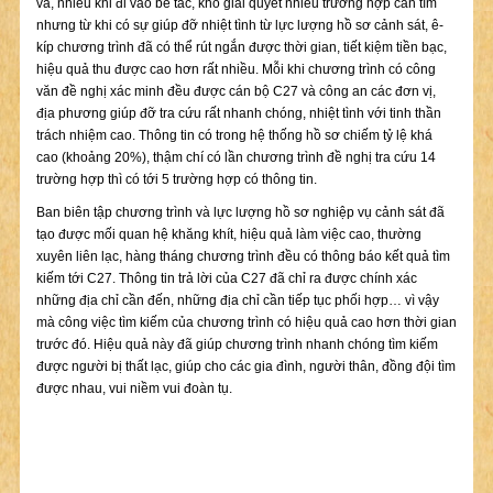
vả, nhiều khi đi vào bế tắc, khó giải quyết nhiều trường hợp cần tìm
nhưng từ khi có sự giúp đỡ nhiệt tình từ lực lượng hồ sơ cảnh sát, ê-
kíp chương trình đã có thể rút ngắn được thời gian, tiết kiệm tiền bạc,
hiệu quả thu được cao hơn rất nhiều. Mỗi khi chương trình có công
văn đề nghị xác minh đều được cán bộ C27 và công an các đơn vị,
địa phương giúp đỡ tra cứu rất nhanh chóng, nhiệt tình với tinh thần
trách nhiệm cao. Thông tin có trong hệ thống hồ sơ chiếm tỷ lệ khá
cao (khoảng 20%), thậm chí có lần chương trình đề nghị tra cứu 14
trường hợp thì có tới 5 trường hợp có thông tin.
Ban biên tập chương trình và lực lượng hồ sơ nghiệp vụ cảnh sát đã
tạo được mối quan hệ khăng khít, hiệu quả làm việc cao, thường
xuyên liên lạc, hàng tháng chương trình đều có thông báo kết quả tìm
kiếm tới C27. Thông tin trả lời của C27 đã chỉ ra được chính xác
những địa chỉ cần đến, những địa chỉ cần tiếp tục phối hợp… vì vậy
mà công việc tìm kiếm của chương trình có hiệu quả cao hơn thời gian
trước đó. Hiệu quả này đã giúp chương trình nhanh chóng tìm kiếm
được người bị thất lạc, giúp cho các gia đình, người thân, đồng đội tìm
được nhau, vui niềm vui đoàn tụ.