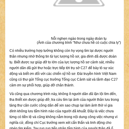
Nỗi nghẹn ngào trong ngày đoàn tụ
(Ảnh của chương trình “Như chưa hề có cuộc chia ly”)
Có nhiều trường hợp tưởng không còn hy vọng tìm lại được người
thân nhưng nhờ thông tin từ lực lượng hồ sơ, gia đình đã được đoàn
tụ. Biết được sự giúp đỡ to lớn của lực lượng hồ sơ cảnh sát, nhiều
người dân đã gửi thư hoặc trực tiếp tới trụ sở C27 để bày tỏ sự xúc
động và biết ơn đối với các chiến sỹ hồ sơ. Đài truyền hình Việt Nam
cũng có thư gửi Tổng cục trưởng Tổng cục Cảnh sát và lãnh đạo C27
cảm ơn sự phối hợp, giúp đỡ chân thành.
Và cũng qua chương trình này, không ít người dân đã lặn lội tìm đến,
tha thiết xin được giúp đỡ, tra cứu tìm lại ảnh của người thân lưu trong
tàng thư căn cước công dân để xin sao chụp lại làm ảnh thờ vì gia
đình không lưu tấm hình nào của người đã khuất. Đây là việc chưa
từng có tiền lệ và cũng không nằm trong nội dung công việc nhưng vì
nghĩa cử, đồng chí Cục trưởng xem xét cẩn thẩn và linh động cho
phép tìm kiếm. Tay run run tiếp nhận tấm hình của người thân đã ố