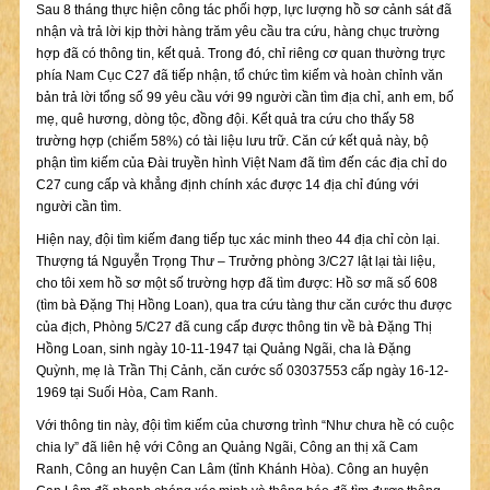
Sau 8 tháng thực hiện công tác phối hợp, lực lượng hồ sơ cảnh sát đã
nhận và trả lời kịp thời hàng trăm yêu cầu tra cứu, hàng chục trường
hợp đã có thông tin, kết quả. Trong đó, chỉ riêng cơ quan thường trực
phía Nam Cục C27 đã tiếp nhận, tổ chức tìm kiếm và hoàn chỉnh văn
bản trả lời tổng số 99 yêu cầu với 99 người cần tìm địa chỉ, anh em, bố
mẹ, quê hương, dòng tộc, đồng đội. Kết quả tra cứu cho thấy 58
trường hợp (chiếm 58%) có tài liệu lưu trữ. Căn cứ kết quả này, bộ
phận tìm kiếm của Đài truyền hình Việt Nam đã tìm đến các địa chỉ do
C27 cung cấp và khẳng định chính xác được 14 địa chỉ đúng với
người cần tìm.
Hiện nay, đội tìm kiếm đang tiếp tục xác minh theo 44 địa chỉ còn lại.
Thượng tá Nguyễn Trọng Thư – Trưởng phòng 3/C27 lật lại tài liệu,
cho tôi xem hồ sơ một số trường hợp đã tìm được: Hồ sơ mã số 608
(tìm bà Đặng Thị Hồng Loan), qua tra cứu tàng thư căn cước thu được
của địch, Phòng 5/C27 đã cung cấp được thông tin về bà Đặng Thị
Hồng Loan, sinh ngày 10-11-1947 tại Quảng Ngãi, cha là Đặng
Quỳnh, mẹ là Trần Thị Cảnh, căn cước số 03037553 cấp ngày 16-12-
1969 tại Suối Hòa, Cam Ranh.
Với thông tin này, đội tìm kiếm của chương trình “Như chưa hề có cuộc
chia ly” đã liên hệ với Công an Quảng Ngãi, Công an thị xã Cam
Ranh, Công an huyện Can Lâm (tỉnh Khánh Hòa). Công an huyện