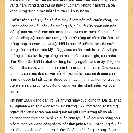
vàng, nằm trong tàng thư đã mấy chục năm, không ít người đã òa
khóc, rưng rưng nước mắt cảm ơn chiến sỹ hồ sơ.
Thiếu tướng Triệu Quốc Kế tâm sự, để làm nên mỗi chiến công, lực
lượng công an đều cần đến sự ủng hộ, giúp đỡ của nhân dân nên
việc gì làm được tốt cho dân trong phạm vi chức trách của mình ông
và các đồng đội thuộc lực lượng hồ sơ đều ủng hộ và muốn làm. Hệ
thống tàng thư các loại và đặc biệt là hơn 16 triệu hồ sơ căn cước
công dân thu được của Mỹ – Ngụy sau chiến tranh là tài sản vô giá
không chỉ của lực lượng công an mà là của cả quốc gia, của nhân
dân. Điều cần thiết là phải sử dụng hợp lý nguồn tài sản ấy có lợi cho
Đảng, Nhà nước và nhân dân nếu không sẽ rất lãng phí. Ông và các
chiến sỹ của ông đều rất vui mỗi khi với nỗ lực của mình giúp cho
những người bị thất lạc tìm được với nhau, nhìn thấy họ mừng vui trên
truyền hình, ông cũng xúc động, cũng vui như chính niềm vui của
mình.
Khi năm 2009 đang dần trôi về những ngày cuối cùng thì Đại tá, Thạc
sỹ Nguyễn Văn Thìn – cố Phó Cục trưởng C27, một trong số những
người rất tích cực tạo nên mối quan hệ giữa lực lượng hồ sơ và
chương trình “Như chưa hề có cuộc chia ly”, đã về cõi vĩnh hằng sau
một tai nạn khi đang công tác tại các tỉnh phía Nam. Khi chúng tôi đến
trụ sở C27, căn phòng quen thuộc của ông trên tầng 3 đóng kín, im