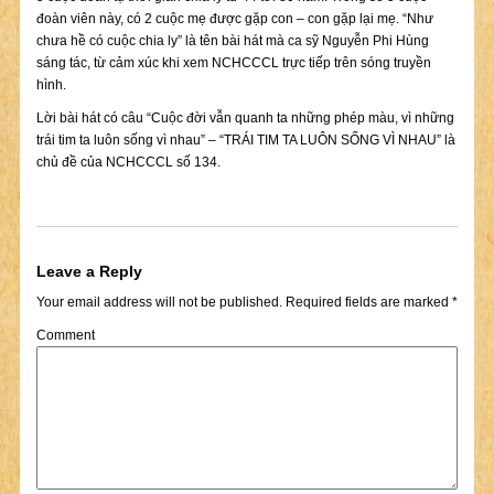
đoàn viên này, có 2 cuộc mẹ được gặp con – con gặp lại mẹ. “Như
chưa hề có cuộc chia ly” là tên bài hát mà ca sỹ Nguyễn Phi Hùng
sáng tác, từ cảm xúc khi xem NCHCCCL trực tiếp trên sóng truyền
hình.
Lời bài hát có câu “Cuộc đời vẫn quanh ta những phép màu, vì những
trái tim ta luôn sống vì nhau” – “TRÁI TIM TA LUÔN SỐNG VÌ NHAU” là
chủ đề của NCHCCCL số 134.
Leave a Reply
Your email address will not be published.
Required fields are marked
*
Comment