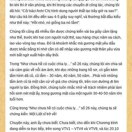
tin khi thì ở văn phòng, khi thì trong các chuyến đi công tác, chúng tôi
đã hỏi: “Cô/ bác/ Anh/ Chị hình dung người thất lạc bây giờ ra sao?”.
Mọi câu trả lời đều đến sau 4-5 giây suy nghĩ, và thường bắt đầu kiểu
như thế này: “Hồi nhỏ, nó giống ba nó lắm!”.
Chúng tôi cũng đã nhiều lần được chứng kiến vài ba giây câm lặng
như thế, trước khi hai con người ruột thịt, sau hàng chục năm xa cách,
lao vào vòng tay nhau. Đó là khoảnh khắc mà gương mặt yêu dấu
được khắc bằng trí nhớ cần có để nhập vào gương mặt thân yêu vừa
mới bất ngờ xuất hiện đây thôi.
Trong “Như chưa hề có cuộc chia ly…” số 26 này, chúng tôi xin chia sẻ
cái cảm giác về nỗi ám ảnh, khi đọc những trang hồ sơ, có gắn kèm
tấm hình đã cũ, cũ lắm – 30 năm, 40 năm, 50 năm…Phải nói những
tấm ảnh cũ là một căn cứ vô giá cho chúng tôi, trên con đường đi tìm
người ly tán. Đồng thời, chúng luôn nhắc nhở về trách nhiệm phải làm
hồi sinh nét mặt ấy, trong gương mặt của một người 30-40-50 năm lớn
tuổi hơn.
Cũng trong “Như chưa hề có cuộc chia ly…” số 26 này, chúng ta sẽ
chứng kiến: Một Liệt sĩ trở về!
Chuyện này, anh ấy chưa biết. Chưa biết, cho đến khi Chương trình
đang diễn ra trực tiếp, trên song VTV1 – VTV4 và VTV9, và lúc 20:10