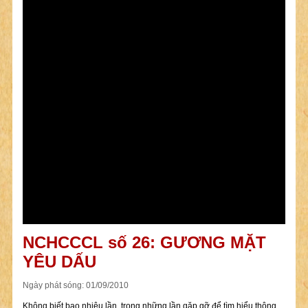
NCHCCCL số 26: GƯƠNG MẶT
YÊU DẤU
Ngày phát sóng: 01/09/2010
Không biết bao nhiêu lần, trong những lần gặp gỡ để tìm hiểu thông