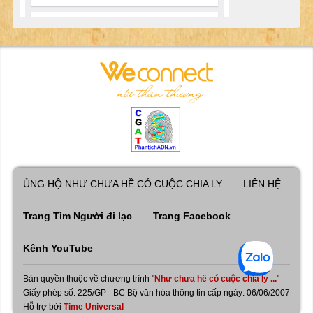
ỦNG HỘ NHƯ CHƯA HỀ CÓ CUỘC CHIA LY
LIÊN HỆ
Trang Tìm Người đi lạc
Trang Facebook
Kênh YouTube
Bản quyền thuộc về chương trình "
Như chưa hề có cuộc chia ly ...
"
Giấy phép số: 225/GP - BC Bộ văn hóa thông tin cấp ngày: 06/06/2007
Hỗ trợ bởi
Time Universal