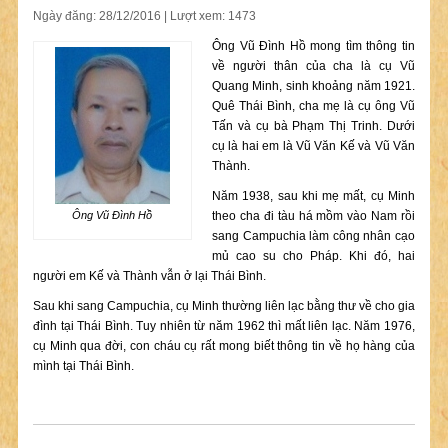
Ngày đăng: 28/12/2016 | Lượt xem: 1473
Ông Vũ Đình Hồ mong tìm thông tin
về người thân của cha là cụ Vũ
Quang Minh, sinh khoảng năm 1921.
Quê Thái Bình, cha mẹ là cụ ông Vũ
Tấn và cụ bà Phạm Thị Trinh. Dưới
cụ là hai em là Vũ Văn Kế và Vũ Văn
Thành.
Năm 1938, sau khi mẹ mất, cụ Minh
Ông Vũ Đình Hồ
theo cha đi tàu há mồm vào Nam rồi
sang Campuchia làm công nhân cạo
mủ cao su cho Pháp. Khi đó, hai
người em Kế và Thành vẫn ở lại Thái Bình.
Sau khi sang Campuchia, cụ Minh thường liên lạc bằng thư về cho gia
đình tại Thái Bình. Tuy nhiên từ năm 1962 thì mất liên lạc. Năm 1976,
cụ Minh qua đời, con cháu cụ rất mong biết thông tin về họ hàng của
mình tại Thái Bình.