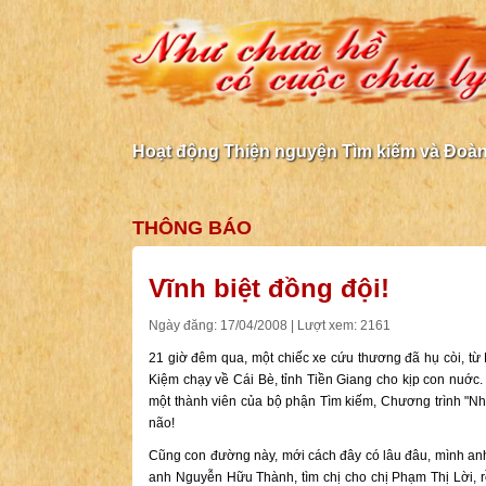
Hoạt động Thiện nguyện Tìm kiếm và Đoàn 
THÔNG BÁO
Vĩnh biệt đồng đội!
Ngày đăng: 17/04/2008 | Lượt xem: 2161
21 giờ đêm qua, một chiếc xe cứu thương đã hụ còi, t
Kiệm chạy về Cái Bè, tỉnh Tiền Giang cho kịp con nuớc
một thành viên của bộ phận Tìm kiếm, Chương trình "Nh
não!
Cũng con đường này, mới cách đây có lâu đâu, mình anh
anh Nguyễn Hữu Thành, tìm chị cho chị Phạm Thị Lời, rồ