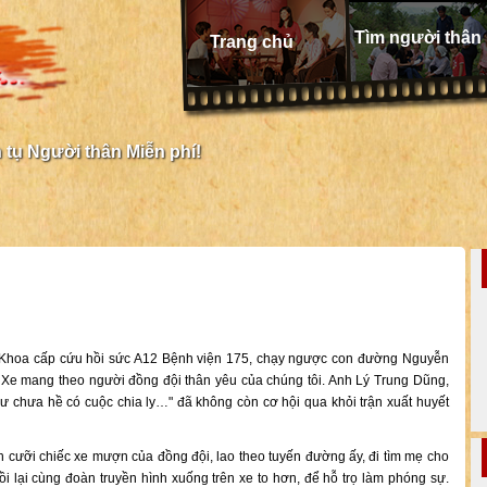
Tìm người thân
Trang chủ
tụ Người thân Miễn phí!
ừ Khoa cấp cứu hồi sức A12 Bệnh viện 175, chạy ngược con đường Nguyễn
. Xe mang theo người đồng đội thân yêu của chúng tôi. Anh Lý Trung Dũng,
ư chưa hề có cuộc chia ly…" đã không còn cơ hội qua khỏi trận xuất huyết
 cưỡi chiếc xe mượn của đồng đội, lao theo tuyến đường ấy, đi tìm mẹ cho
i lại cùng đoàn truyền hình xuống trên xe to hơn, để hỗ trọ làm phóng sự.