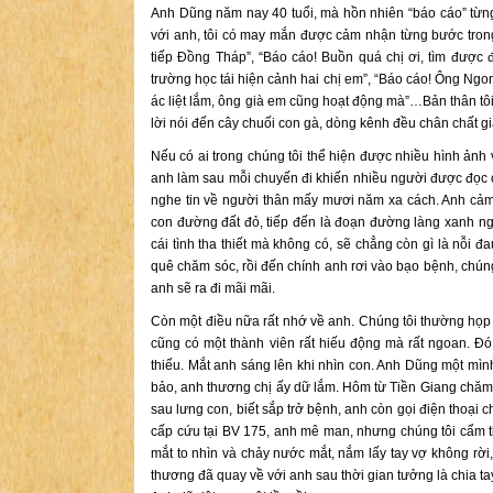
Anh Dũng năm nay 40 tuổi, mà hồn nhiên “báo cáo” từng n
với anh, tôi có may mắn được cảm nhận từng bước trong
tiếp Đồng Tháp”, “Báo cáo! Buồn quá chị ơi, tìm được
trường học tái hiện cảnh hai chị em”, “Báo cáo! Ông Ngon
ác liệt lắm, ông già em cũng hoạt động mà”…Bản thân tôi
lời nói đến cây chuối con gà, dòng kênh đều chân chất g
Nếu có ai trong chúng tôi thể hiện được nhiều hình ảnh 
anh làm sau mỗi chuyến đi khiến nhiều người được đọc 
nghe tin về người thân mấy mươi năm xa cách. Anh cảm 
con đường đất đỏ, tiếp đến là đoạn đường làng xanh ngá
cái tình tha thiết mà không có, sẽ chẳng còn gì là nỗi 
quê chăm sóc, rồi đến chính anh rơi vào bạo bệnh, chúng
anh sẽ ra đi mãi mãi.
Còn một điều nữa rất nhớ về anh. Chúng tôi thường họp 
cũng có một thành viên rất hiếu động mà rất ngoan. Đ
thiếu. Mắt anh sáng lên khi nhìn con. Anh Dũng một mình 
bảo, anh thương chị ấy dữ lắm. Hôm từ Tiền Giang chăm s
sau lưng con, biết sắp trở bệnh, anh còn gọi điện thoại
cấp cứu tại BV 175, anh mê man, nhưng chúng tôi cẩm 
mắt to nhìn và chảy nước mắt, nắm lấy tay vợ không rời,
thương đã quay về với anh sau thời gian tưởng là chia ta