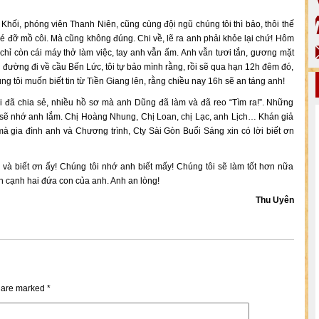
 Khối, phóng viên Thanh Niên, cũng cùng đội ngũ chúng tôi thì bảo, thôi thế
i bé đỡ mồ côi. Mà cũng không đúng. Chi về, lẽ ra anh phải khỏe lại chứ! Hôm
 chỉ còn cái máy thở làm việc, tay anh vẫn ấm. Anh vẫn tươi tắn, gương mặt
n đường đi về cầu Bến Lức, tôi tự bảo mình rằng, rồi sẽ qua hạn 12h đêm đó,
ng tôi muốn biết tin từ Tiền Giang lên, rằng chiều nay 16h sẽ an táng anh!
i đã chia sẻ, nhiều hồ sơ mà anh Dũng đã làm và đã reo “Tìm ra!”. Những
sẽ nhớ anh lắm. Chị Hoàng Nhung, Chị Loan, chị Lạc, anh Lịch… Khán giả
à gia đình anh và Chương trình, Cty Sài Gòn Buổi Sáng xin có lời biết ơn
 và biết ơn ấy! Chúng tôi nhớ anh biết mấy! Chúng tôi sẽ làm tốt hơn nữa
n cạnh hai đứa con của anh. Anh an lòng!
Thu Uyên
s are marked
*