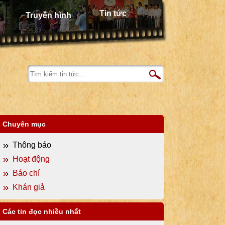
Tin tức
Truyền hình
Chuyên mục
Thông báo
Hoạt động
Báo chí
Khán giả
Các tin đọc nhiều nhất