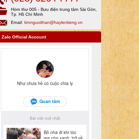
Hòm thư 005 - Bưu điện trung tâm Sài Gòn,
Tp. Hồ Chí Minh
Email:
timnguoithan@haylentieng.vn
Zalo Official Account