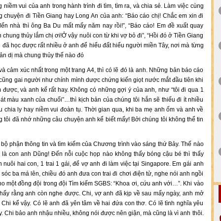
iềm vui của anh trong hành trình đi tìm, tìm ra, và chia sẻ. Làm việc cùng
 chuyện đi Tiền Giang hay Long An của anh: “Báo cáo chị! Chắc em xin đi
 đến nhà thì ông Ba Du mất mấy năm nay rồi!”, “Báo cáo! Em đề xuất quay
 chung thủy lắm chị ơi!Ở vậy nuôi con từ khi vợ bỏ đi”, “Hồi đó ở Tiền Giang
 đã học được rất nhiều ở anh để hiểu đất hiểu người miền Tây, nơi mà từng
iản dị mà chung thủy thế nào đó
và cảm xúc nhất trong một trang A4, thì có lẽ đó là anh. Những bản báo cáo
cũng gai người như chính mình dược chứng kiến giọt nước mắt đầu tiên khi
được, và anh kể rất hay. Không có những gợi ý của anh, như “tôi đi qua 1
t màu xanh của chuối”…thì kịch bản của chúng tôi hắn sẽ thiếu đi ít nhiều
đau chia ly hay niềm vui đoàn tụ. Thời gian qua, khi ba mẹ anh ốm và anh về
 tôi đã nhớ những câu chuyện anh kể biết mấy! Bởi chúng tôi không thể tin
bộ phận thông tin và tìm kiếm của Chương trình vào sáng thứ Bảy. Thế nào
ó là con anh Dũng! Đến nỗi cuộc họp nào không thấy bóng cậu bé thì thấy
nuôi hai con, 1 trai 1 gái, để vợ anh đi làm việc tại Singapore. Em gái anh
óc ba má lên, chiều đó anh đưa con trai đi chơi điện tử, nghe nói anh ngồi
 cho một đồng đội trong đội Tìm kiếm SGBS: “Khoa ơi, cứu anh với…”. Khi vào
thấy rằng anh còn nghe được. Chi, vợ anh đã kịp về sau mấy ngày, anh mở
 Chi kể vậy. Có lẽ anh đã yên tâm về hai đứa con thơ. Có lẽ tình nghĩa yêu
y. Chi bảo anh nhậu nhiều, không nói được nên giận, mà cũng là vì anh thôi.