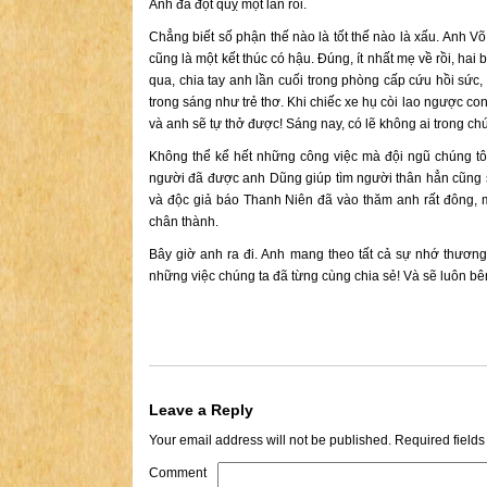
Anh đã đột quỵ một lần rồi.
Chẳng biết số phận thế nào là tốt thế nào là xấu. Anh Võ
cũng là một kết thúc có hậu. Đúng, ít nhất mẹ về rồi, ha
qua, chia tay anh lần cuối trong phòng cấp cứu hồi sức,
trong sáng như trẻ thơ. Khi chiếc xe hụ còi lao ngược co
và anh sẽ tự thở được! Sáng nay, có lẽ không ai trong chú
Không thể kể hết những công việc mà đội ngũ chúng tô
người đã được anh Dũng giúp tìm người thân hẳn cũng 
và độc giả báo Thanh Niên đã vào thăm anh rất đông, m
chân thành.
Bây giờ anh ra đi. Anh mang theo tất cả sự nhớ thương
những việc chúng ta đã từng cùng chia sẻ! Và sẽ luôn bê
Leave a Reply
Your email address will not be published.
Required field
Comment