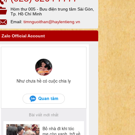
Hòm thư 005 - Bưu điện trung tâm Sài Gòn,
Tp. Hồ Chí Minh
Email:
timnguoithan@haylentieng.vn
Zalo Official Account