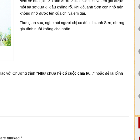
đem về nuôi, khi đó anh được 3 tuổi. Còn chị và em gái được
một bà sơ đưa đi đâu không rõ. Khi đó, anh Sơn còn nhỏ nên
không nhớ được tên của chị và em gái.
Thời gian sau, nghe nói người chị có đến tìm anh Sơn, nhưng
gia đình nuôi không cho nhận.
n lạc với Chương trình
“Như chưa hề có cuộc chia ly…”
hoặc để lại
bình
s are marked
*