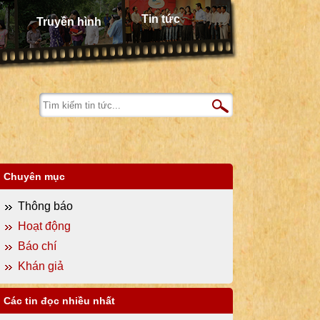
Tin tức
Truyền hình
Chuyên mục
Thông báo
Hoạt động
Báo chí
Khán giả
Các tin đọc nhiều nhất