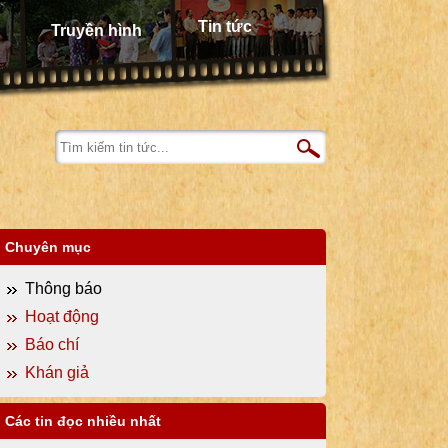
Tin tức
Truyền hình
Chuyên mục
Thông báo
Hoạt động
Báo chí
Khán giả
Các tin đọc nhiều nhất