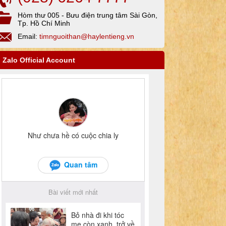
Hòm thư 005 - Bưu điện trung tâm Sài Gòn,
Tp. Hồ Chí Minh
Email:
timnguoithan@haylentieng.vn
Zalo Official Account