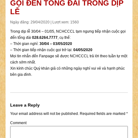
GỌI ĐẾN TỔNG ĐÀI TRONG DỊP
LỄ
Ngày đăng: 29/04/2020 | Lượt xem: 1560
Trong dịp lễ 30/04 – 01/05, NCHCCCL tạm ngưng tiếp nhận cuộc gọi
đến tổng đài
028.6264.7777
, cụ thể:
– Thời gian nghỉ:
30/04 – 03/05/2020
– Thời gian tiếp nhận cuộc gọi trở lại:
04/05/2020
Mọi tin nhắn đến Fanpage sẽ được NCHCCCL trả lời theo tuần tự một
cách sớm nhất.
Xin kính chúc Quý khán giả có những ngày nghỉ vui vẻ và hạnh phúc
bên gia đình.
Leave a Reply
Your email address will not be published.
Required fields are marked
*
Comment