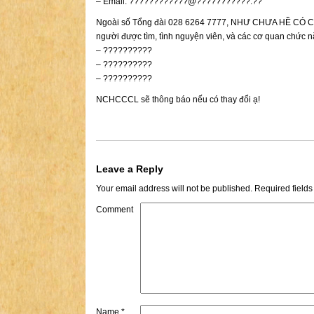
– Email: ????????????@???????????.??
Ngoài số Tổng đài 028 6264 7777, NHƯ CHƯA HỀ CÓ CUỘ
người được tìm, tình nguyện viên, và các cơ quan chức
– ??????????
– ??????????
– ??????????
NCHCCCL sẽ thông báo nếu có thay đổi ạ!
Leave a Reply
Your email address will not be published.
Required field
Comment
Name
*