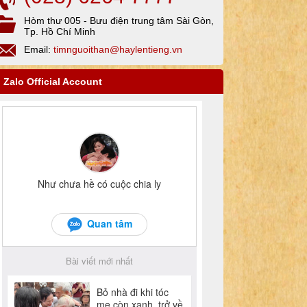
Hòm thư 005 - Bưu điện trung tâm Sài Gòn,
Tp. Hồ Chí Minh
Email:
timnguoithan@haylentieng.vn
Zalo Official Account