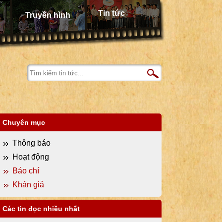
Tin tức
Truyền hình
Chuyên mục
Thông báo
Hoạt động
Báo chí
Khán giả
Các tin đọc nhiều nhất