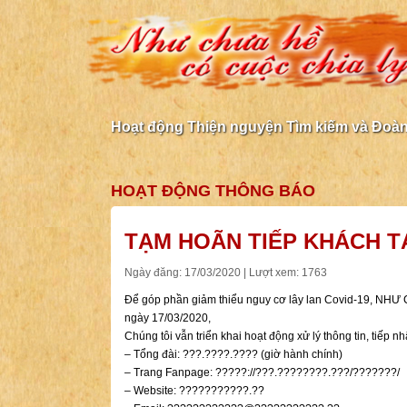
Hoạt động Thiện nguyện Tìm kiếm và Đoàn 
HOẠT ĐỘNG
THÔNG BÁO
TẠM HOÃN TIẾP KHÁCH T
Ngày đăng: 17/03/2020 | Lượt xem: 1763
Để góp phần giảm thiểu nguy cơ lây lan Covid-19, N
ngày 17/03/2020,
Chúng tôi vẫn triển khai hoạt động xử lý thông tin, tiếp 
– Tổng đài: ???.????.???? (giờ hành chính)
– Trang Fanpage: ?????://???.????????.???/???????/
– Website: ???????????.??