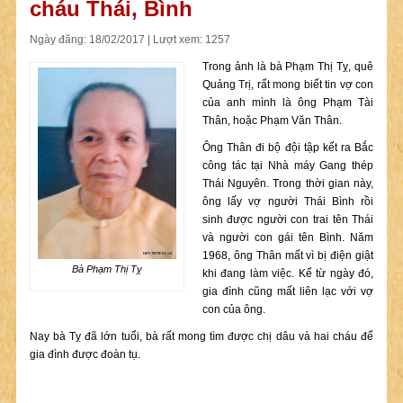
cháu Thái, Bình
Ngày đăng: 18/02/2017 | Lượt xem: 1257
Trong ảnh là bà Phạm Thị Tỵ, quê
Quảng Trị, rất mong biết tin vợ con
của anh mình là ông Phạm Tài
Thân, hoặc Phạm Văn Thân.
Ông Thân đi bộ đội tập kết ra Bắc
công tác tại Nhà máy Gang thép
Thái Nguyên. Trong thời gian này,
ông lấy vợ người Thái Bình rồi
sinh được người con trai tên Thái
và người con gái tên Bình. Năm
1968, ông Thân mất vì bị điện giật
Bà Phạm Thị Tỵ
khi đang làm việc. Kể từ ngày đó,
gia đình cũng mất liên lạc với vợ
con của ông.
Nay bà Tỵ đã lớn tuổi, bà rất mong tìm được chị dâu và hai cháu để
gia đình được đoàn tụ.