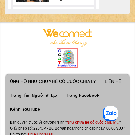
ỦNG HỘ NHƯ CHƯA HỀ CÓ CUỘC CHIA LY
LIÊN HỆ
Trang Tìm Người đi lạc
Trang Facebook
Kênh YouTube
Bản quyền thuộc về chương trình "
Như chưa hề có cuộc chia ly ...
"
Giấy phép số: 225/GP - BC Bộ văn hóa thông tin cấp ngày: 06/06/2007
Hỗ trợ bởi
Time Universal