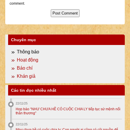
comment.
Chuyên mục
Thông báo
Hoạt động
Báo chí
Khán giả
Các tin đọc nhiều nhất
22/11/25
Họp báo “NHƯ CHƯA HỀ CÓ CUỘC CHIA LY tiếp tục sứ mệnh nối
thân thương”
22/11/25
Như chưa hề có cuộc chia ly: Con người ai cũng có cội nguồn để