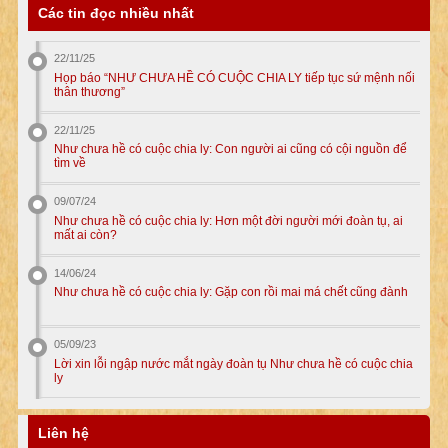
Các tin đọc nhiều nhất
22/11/25
Họp báo “NHƯ CHƯA HỀ CÓ CUỘC CHIA LY tiếp tục sứ mệnh nối
thân thương”
22/11/25
Như chưa hề có cuộc chia ly: Con người ai cũng có cội nguồn để
tìm về
09/07/24
Như chưa hề có cuộc chia ly: Hơn một đời người mới đoàn tụ, ai
mất ai còn?
14/06/24
Như chưa hề có cuộc chia ly: Gặp con rồi mai má chết cũng đành
05/09/23
Lời xin lỗi ngập nước mắt ngày đoàn tụ Như chưa hề có cuộc chia
ly
Liên hệ