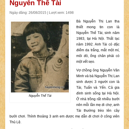
Nguyễn Thế Tài
Ngày đăng: 26/08/2015 | Lượt xem: 1498
Bà Nguyễn Thị Lan tha
thiết mong tin con là
Nguyễn Thế Tài, sinh năm
1983, tại Hà Nội. Thất lạc
năm 1992. Anh Tài có đặc
điểm da trắng, mắt một mí,
môi đỏ, ống chân phải có
một vết sẹo.
Vợ chồng ông Nguyễn Văn
Minh và bà Nguyễn Thị Lan
sinh được 3 người con là
Tài, Tuấn và Yến. Cả gia
đình sinh sống tại Hà Nội.
Nguyễn Thế Tài
Ở nhà trồng rất nhiều bưởi
nên mỗi lần mẹ đi chợ, anh
Tài thường trèo lên cây
bưởi chơi. Thỉnh thoảng 3 anh em được mẹ dẫn đi chơi ở công viên
Thủ Lệ.