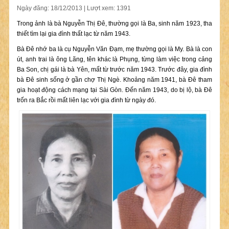
Ngày đăng: 18/12/2013 | Lượt xem: 1391
Trong ảnh là bà Nguyễn Thị Đê, thường gọi là Ba, sinh năm 1923, tha
thiết tìm lại gia đình thất lạc từ năm 1943.
Bà Đê nhớ ba là cụ Nguyễn Văn Đạm, mẹ thường gọi là My. Bà là con
út, anh trai là ông Lãng, tên khác là Phụng, từng làm việc trong cảng
Ba Son, chị gái là bà Yên, mất từ trước năm 1943. Trước đây, gia đình
bà Đê sinh sống ở gần chợ Thị Ngè. Khoảng năm 1941, bà Đê tham
gia hoạt động cách mạng tại Sài Gòn. Đến năm 1943, do bị lộ, bà Đê
trốn ra Bắc rồi mất liên lạc với gia đình từ ngày đó.