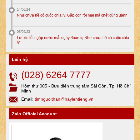
14/06/24
Như chưa hề có cuộc chia ly: Gặp con rồi mai má chết cũng đành
05/09/23
Lời xin lỗi ngập nước mắt ngày đoàn tụ Như chưa hề có cuộc chia
ly
Liên hệ
(028) 6264 7777
Hòm thư 005 - Bưu điện trung tâm Sài Gòn, Tp. Hồ Chí
Minh
Email:
timnguoithan@haylentieng.vn
Zalo Official Account