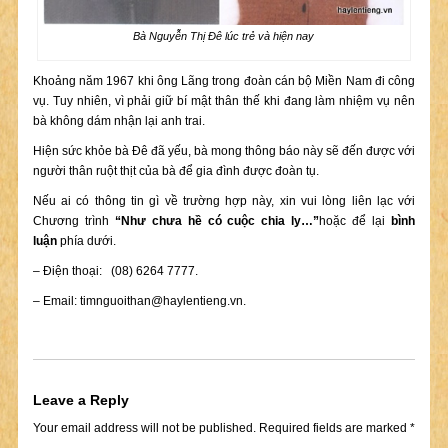
Bà Nguyễn Thị Đê lúc trẻ và hiện nay
Khoảng năm 1967 khi ông Lãng trong đoàn cán bộ Miền Nam đi công
vụ. Tuy nhiên, vì phải giữ bí mật thân thế khi đang làm nhiệm vụ nên
bà không dám nhận lại anh trai.
Hiện sức khỏe bà Đê đã yếu, bà mong thông báo này sẽ đến được với
người thân ruột thịt của bà để gia đình được đoàn tụ.
Nếu ai có thông tin gì về trường hợp này, xin vui lòng liên lạc với
Chương trình
“Như chưa hề có cuộc chia ly…”
hoặc để lại
bình
luận
phía dưới.
– Điện thoại: (08) 6264 7777.
– Email:
timnguoithan@haylentieng.vn
.
Leave a Reply
Your email address will not be published.
Required fields are marked
*