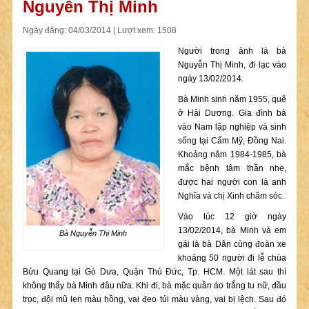
Nguyễn Thị Minh
Ngày đăng: 04/03/2014 | Lượt xem: 1508
Người trong ảnh là bà
Nguyễn Thị Minh, đi lạc vào
ngày 13/02/2014.
Bà Minh sinh năm 1955, quê
ở Hải Dương. Gia đình bà
vào Nam lập nghiệp và sinh
sống tại Cẩm Mỹ, Đồng Nai.
Khoảng năm 1984-1985, bà
mắc bệnh tâm thần nhẹ,
được hai người con là anh
Nghĩa và chị Xinh chăm sóc.
Vào lúc 12 giờ ngày
13/02/2014, bà Minh và em
Bà Nguyễn Thị Minh
gái là bà Dân cùng đoàn xe
khoảng 50 người đi lễ chùa
Bửu Quang tại Gò Dưa, Quận Thủ Đức, Tp. HCM. Một lát sau thì
không thấy bà Minh đâu nữa. Khi đi, bà mặc quần áo trắng tu nữ, đầu
trọc, đội mũ len màu hồng, vai đeo túi màu vàng, vai bị lệch. Sau đó