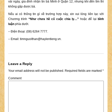
vài ngày, gia đình nhận tin bà Minh ở Quận 12, nhưng khi đến tìm thì
không gặp được bà.
Nếu ai có thông tin gì về trường hợp này, xin vui lòng liên lạc với
Chương trình
“Như chưa hề có cuộc chia ly…”
hoặc để lại
bình
luận
phía dưới.
– Điện thoại: (08) 6264 7777.
– Email:
timnguoithan@haylentieng.vn
.
Leave a Reply
Your email address will not be published.
Required fields are marked
*
Comment