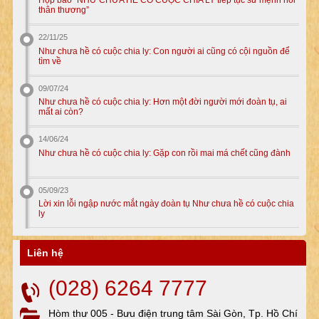
Họp báo “NHƯ CHƯA HỀ CÓ CUỘC CHIA LY tiếp tục sứ mệnh nối
thân thương”
22/11/25
Như chưa hề có cuộc chia ly: Con người ai cũng có cội nguồn để
tìm về
09/07/24
Như chưa hề có cuộc chia ly: Hơn một đời người mới đoàn tụ, ai
mất ai còn?
14/06/24
Như chưa hề có cuộc chia ly: Gặp con rồi mai má chết cũng đành
05/09/23
Lời xin lỗi ngập nước mắt ngày đoàn tụ Như chưa hề có cuộc chia
ly
Liên hệ
(028) 6264 7777
Hòm thư 005 - Bưu điện trung tâm Sài Gòn, Tp. Hồ Chí