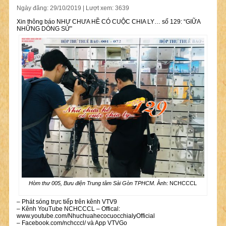
Ngày đăng: 29/10/2019 | Lượt xem: 3639
Xin thông báo NHƯ CHƯA HỀ CÓ CUỘC CHIA LY… số 129: “GIỮA
NHỮNG DÒNG SỬ”
Hòm thư 005, Bưu điện Trung tâm Sài Gòn TPHCM
. Ảnh: NCHCCCL
– Phát sóng trực tiếp trên kênh VTV9
– Kênh YouTube NCHCCCL – Offical:
www.youtube.com/NhuchuahecocuocchialyOfficial
– Facebook.com/nchcccl/ và App VTVGo