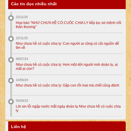
Các tin đọc nhiều nhất
22/11/25
Họp báo “NHƯ CHƯA HỀ CÓ CUỘC CHIA LY tiếp tục sứ mệnh nối
thân thương”
22/11/25
Như chưa hề có cuộc chia ly: Con người ai cũng có cội nguồn để
tìm về
09/07/24
Như chưa hề có cuộc chia ly: Hơn một đời người mới đoàn tụ, ai
mất ai còn?
14/06/24
Như chưa hề có cuộc chia ly: Gặp con rồi mai má chết cũng đành
05/09/23
Lời xin lỗi ngập nước mắt ngày đoàn tụ Như chưa hề có cuộc chia
ly
Liên hệ