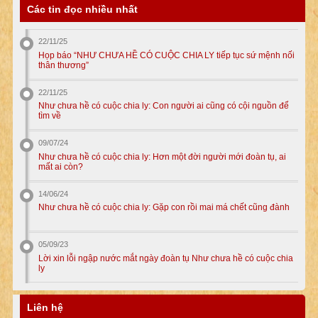
Các tin đọc nhiều nhất
22/11/25
Họp báo “NHƯ CHƯA HỀ CÓ CUỘC CHIA LY tiếp tục sứ mệnh nối
thân thương”
22/11/25
Như chưa hề có cuộc chia ly: Con người ai cũng có cội nguồn để
tìm về
09/07/24
Như chưa hề có cuộc chia ly: Hơn một đời người mới đoàn tụ, ai
mất ai còn?
14/06/24
Như chưa hề có cuộc chia ly: Gặp con rồi mai má chết cũng đành
05/09/23
Lời xin lỗi ngập nước mắt ngày đoàn tụ Như chưa hề có cuộc chia
ly
Liên hệ