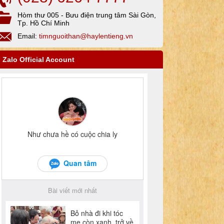
Hòm thư 005 - Bưu điện trung tâm Sài Gòn,
Tp. Hồ Chí Minh
Email:
timnguoithan@haylentieng.vn
Zalo Official Account