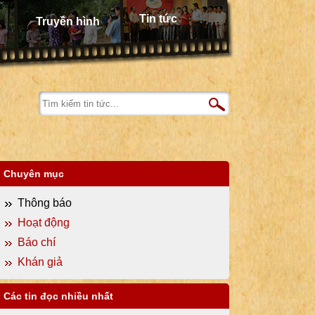
Tin tức
Truyền hình
Chuyên mục
Thông báo
Hoạt động
Báo chí
Khán giả
Các tin đọc nhiều nhất