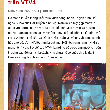
trên VTV4
Ngày đăng: 26/01/2011 | Lượt xem: 2146
Đã thành truyền thống, mỗi mùa xuân sang, Kênh Truyền hình Đối
ngoại VTV4 của Đài Truyền hình Việt Nam lại có một gặp mặt xúc
động với những người Việt xa quê. Tết Tân Mão này, giữa những
người tham dự, có hai đôi vợ chồng “Tây” chỉ biết dăm ba từ tiếng Việt.
Họ từ 2 thành phố Bắc và Đông nước Pháp vội vã bay về trong sự hồi
hộp cao độ. Về – vì Việt Nam là quê mẹ. Hồi hộp rưng rưng – vì Gala
mang tên “Ngày trở về” của VTV4 là nơi họ sẽ được ôm người chị yêu
thương sau 56 năm chia cách. Như chưa hề co cuộc chia ly đã tìm
kiếm và cùng thực hiện cuộc đoàn tụ này.