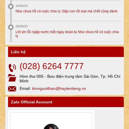
14/06/24
Như chưa hề có cuộc chia ly: Gặp con rồi mai má chết cũng đành
05/09/23
Lời xin lỗi ngập nước mắt ngày đoàn tụ Như chưa hề có cuộc chia
ly
Liên hệ
(028) 6264 7777
Hòm thư 005 - Bưu điện trung tâm Sài Gòn, Tp. Hồ Chí
Minh
Email:
timnguoithan@haylentieng.vn
Zalo Official Account