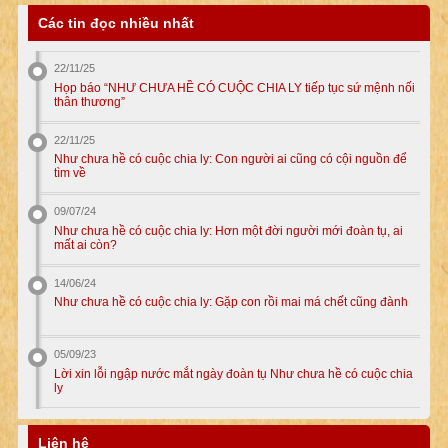
Các tin đọc nhiều nhất
22/11/25
Họp báo “NHƯ CHƯA HỀ CÓ CUỘC CHIA LY tiếp tục sứ mệnh nối
thân thương”
22/11/25
Như chưa hề có cuộc chia ly: Con người ai cũng có cội nguồn để
tìm về
09/07/24
Như chưa hề có cuộc chia ly: Hơn một đời người mới đoàn tụ, ai
mất ai còn?
14/06/24
Như chưa hề có cuộc chia ly: Gặp con rồi mai má chết cũng đành
05/09/23
Lời xin lỗi ngập nước mắt ngày đoàn tụ Như chưa hề có cuộc chia
ly
Liên hệ