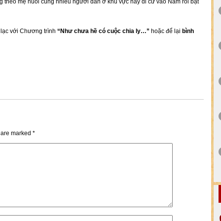
ng theo mẹ nuôi cùng nhiều người dân ở khu vực này di cư vào Nam rồi bặt
n lạc với Chương trình
“Như chưa hề có cuộc chia ly…”
hoặc để lại
bình
s are marked
*