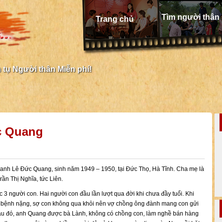
Tìm người thân
Trang chủ
tụ Người thân Miễn phí!
c Quang
anh Lê Đức Quang, sinh năm 1949 – 1950, tại Đức Thọ, Hà Tĩnh. Cha mẹ là
rần Thị Nghĩa, tức Liên.
3 người con. Hai người con đầu lần lượt qua đời khi chưa đầy tuổi. Khi
ị bệnh nặng, sợ con không qua khỏi nên vợ chồng ông đành mang con gửi
Sau đó, anh Quang được bà Lành, không có chồng con, làm nghề bán hàng