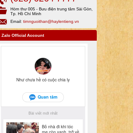
Hòm thư 005 - Bưu điện trung tâm Sài Gòn,
Tp. Hồ Chí Minh
Email:
timnguoithan@haylentieng.vn
Zalo Official Account