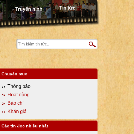
Tin tức
Truyền hình
Chuyên mục
Thông báo
Hoạt động
Báo chí
Khán giả
Các tin đọc nhiều nhất