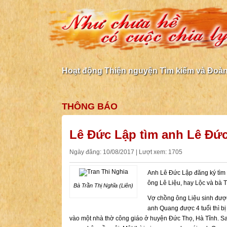
Hoạt động Thiện nguyện Tìm kiếm và Đoàn 
THÔNG BÁO
Lê Đức Lập tìm anh Lê Đứ
Ngày đăng: 10/08/2017 | Lượt xem: 1705
Anh Lê Đức Lập đăng ký tìm 
ông Lê Liệu, hay Lộc và bà T
Bà Trần Thị Nghĩa (Liên)
Vợ chồng ông Liệu sinh được 
anh Quang được 4 tuổi thì b
vào một nhà thờ công giáo ở huyện Đức Thọ, Hà Tĩnh. 