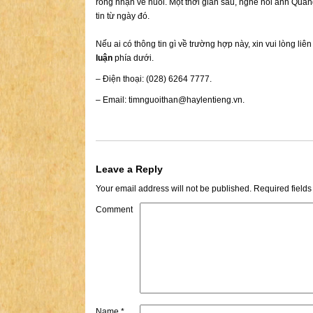
rong nhận về nuôi. Một thời gian sau, nghe nói anh Qua
tin từ ngày đó.
Nếu ai có thông tin gì về trường hợp này, xin vui lòng liê
luận
phía dưới.
– Điện thoại: (028) 6264 7777.
– Email:
timnguoithan@haylentieng.vn
.
Leave a Reply
Your email address will not be published.
Required field
Comment
Name
*