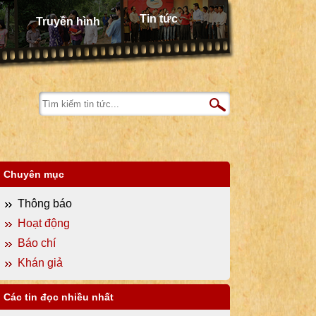
Tin tức
Truyền hình
Chuyên mục
Thông báo
Hoạt động
Báo chí
Khán giả
Các tin đọc nhiều nhất