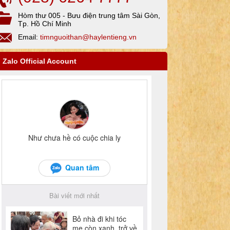
Hòm thư 005 - Bưu điện trung tâm Sài Gòn,
Tp. Hồ Chí Minh
Email:
timnguoithan@haylentieng.vn
Zalo Official Account