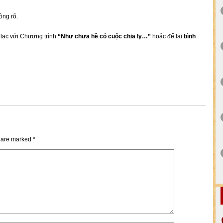
ông rõ.
n lạc với Chương trình
“Như chưa hề có cuộc chia ly…”
hoặc để lại
bình
s are marked
*