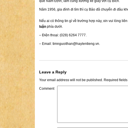
quê Nam Định, làm cùng xưởng xe giấy với cụ Bích.
Năm 1956, gia đình đi tìm thì cụ Bảo đã chuyển đi đâu kh
Nếu ai có thông tin gì về trường hợp này, xin vui lòng liê
luận
phía dưới.
– Điện thoại: (028) 6264 7777.
– Email:
timnguoithan@haylentieng.vn
.
Leave a Reply
Your email address will not be published.
Required field
Comment