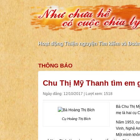
Hoạt động Thiện nguyện Tìm kiếm và Đoàn 
THÔNG BÁO
Chu Thị Mỹ Thanh tìm em g
Ngày đăng: 12/10/2017 | Lượt xem: 1518
Bà Chu Thị Mỹ
mẹ là hai cụ 
Cụ Hoàng Thị Bích
Năm 1953, cụ 
Vinh, Nghệ An
Một mình khôn