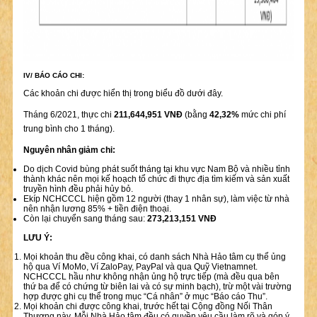
IV/ BÁO CÁO CHI:
Các khoản chi được hiển thị trong biểu đồ dưới đây.
Tháng 6/2021, thực chi
211,644,951 VNĐ
(bằng
42,32%
mức chi phí
trung bình cho 1 tháng).
Nguyên nhân giảm chi:
Do dịch Covid bùng phát suốt tháng tại khu vực Nam Bộ và nhiều tỉnh
thành khác nên mọi kế hoạch tổ chức đi thực địa tìm kiếm và sản xuất
truyền hình đều phải hủy bỏ.
Ekíp NCHCCCL hiện gồm 12 người (thay 1 nhân sự), làm việc từ nhà
nên nhận lương 85% + tiền điện thoại.
Còn lại chuyển sang tháng sau:
273,213,151 VNĐ
LƯU Ý:
Mọi khoản thu đều công khai, có danh sách Nhà Hảo tâm cụ thể ủng
hộ qua Ví MoMo, Ví ZaloPay, PayPal và qua Quỹ Vietnamnet.
NCHCCCL hầu như không nhận ủng hộ trực tiếp (mà đều qua bên
thứ ba để có chứng từ biên lai và có sự minh bạch), trừ một vài trường
hợp được ghi cụ thể trong mục “Cá nhân” ở mục “Báo cáo Thu”.
Mọi khoản chi được công khai, trước hết tại Cộng đồng Nối Thân
Thương này. Mỗi Nhà Hảo tâm đều có quyền yêu cầu làm rõ và góp ý