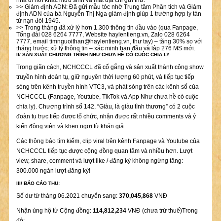
nhà đi nơi khác mưu sinh và mất địa chỉ gửi thư.
>> Giám định ADN: Đã gửi mẫu tóc nhờ Trung tâm Phân tích và Giám
định ADN của bà Nguyễn Thị Nga giám định giúp 1 trường hợp ly tán
từ nạn đói 1945.
>> Trong tháng đã xử lý hơn 1.300 thông tin đầu vào (qua Fanpage,
Tổng đài 028 6264 7777, Website haylentieng.vn, Zalo 028 6264
7777, email
timnguoithan@haylentieng.vn
, thư tay) – tăng 30% so với
tháng trước; xử lý thông tin – xác minh ban đầu và lập 276 MS mới.
II/ SẢN XUẤT CHƯƠNG TRÌNH NHƯ CHƯA HỀ CÓ CUỘC CHIA LY:
Trong giãn cách, NCHCCCL đã cố gắng và sản xuất thành công show
truyền hình đoàn tụ, giữ nguyên thời lượng 60 phút, và tiếp tục tiếp
sóng trên kênh truyền hình VTC3, và phát sóng trên các kênh số của
NCHCCCL (Fanpage, Youtube, TikTok và App Như chưa hề có cuộc
chia ly). Chương trình số 142, “Giàu, là giàu tình thương” có 2 cuộc
đoàn tụ trực tiếp được tổ chức, nhận được rất nhiều comments và ý
kiến động viên và khen ngợi từ khán giả.
Các thông báo tìm kiếm, clip viral trên kênh Fanpage và Youtube của
NCHCCCL tiếp tục được cộng đồng quan tâm và nhiều hơn. Lượt
view, share, comment và lượt like / đăng ký không ngừng tăng:
300.000 ngàn lượt đăng ký!
III/ BÁO CÁO THU:
Số dư từ tháng 06.2021 chuyển sang:
370,045,868
VNĐ
Nhận ủng hộ từ Cộng đồng:
114,812,234
VNĐ (chưa trừ thuế)Trong
đó: