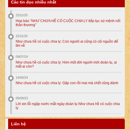
Các tin đọc nhiều nhất
22/11/25
Họp báo “NHƯ CHƯA HỀ CÓ CUỘC CHIA LY tiếp tục sứ mệnh nối
thân thương”
22/11/25
Như chưa hề có cuộc chia ly: Con người ai cũng có cội nguồn để
tìm về
09/07/24
Như chưa hề có cuộc chia ly: Hơn một đời người mới đoàn tụ, ai
mất ai còn?
14/06/24
Như chưa hề có cuộc chia ly: Gặp con rồi mai má chết cũng đành
05/09/23
Lời xin lỗi ngập nước mắt ngày đoàn tụ Như chưa hề có cuộc chia
ly
Liên hệ