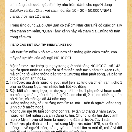
tính năng trích quên góp định kỳ như trên, dành cho người dùng
ZaloPay và ZaloChat, với các mức tiền 10 – 20 – 50.000 VNĐ/ 1
tháng, thời hạn 12 tháng.
Trong ứng dụng Zalo. Quý Bạn có thể tìm Như chưa hề có cuộc chia ly
trên thanh tìm kiếm, “Quan Tâm” kênh này, và tham gia.Chúng tôi trân
trọng cảm ơn.
I/ BÁO CÁO KẾT QUẢ TÌM KIẾM VÀ KẾT NỐI:
Kết thúc tìm kiếm 6 hồ sơ – cao hơn các tháng giãn cách trước, cho
thấy nỗ lực lớn của đội ngũ NCHCCCL.
Một hồ sơ được khép lại ngay trong giờ phát sóng NCHCCCL số 142.
Người quen nhận ra 1 người bị tâm thần, thất lạc 5 năm từ Rạch Giá,
mà chúng tôi đăng thông báo trong Chương trình phát sóng, và báo tin
cho gia đình anh ngay.
Tìm được gia đình người dì ruột, mất liên lạc từ giữa chiến tranh, cho 1
phụ nữ Quảng Ngãi, với nhiều tình tiết xúc động.
Đặc biệt có trường hợp, tìm được gia đình cho 1 phụ nữ, vì hoàn cảnh
ba mất mẹ quá nghèo khổ phải gửi 2 con cho dì; 2 chị em nhớ mẹ nên
bỏ đi tìm, và thất lạc đã 44 năm nay.
Riêng tháng này, có 3 trường hợp tìm ra, mà 1 bên là người Việt đang
định cư ở nước ngoài:
Một người mẹ 96 tuổi còn chờ con trai, ly tán từ tháng 3 năm 1975,
người em kết nghĩa của anh đăng ký tìm. Chúng tôi đã tìm được anh
hiện ở Mỹ, nhưng rất buồn là người mẹ đã mất trước đây 1 năm.
Tìm được gia đình cho 1 người sang Mỹ trước năm 1975, sau đó mất
thông tin về người thân, mà nguyên nhân khi tìm ra mới rõ, chỉ là vì đổi