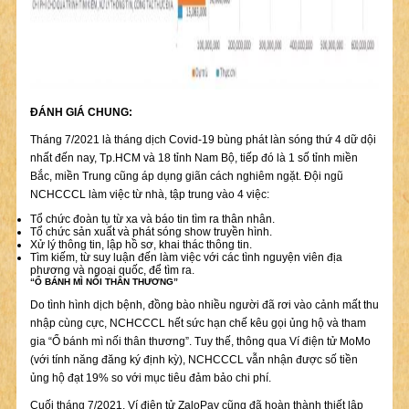
ĐÁNH GIÁ CHUNG:
Tháng 7/2021 là tháng dịch Covid-19 bùng phát làn sóng thứ 4 dữ dội
nhất đến nay, Tp.HCM và 18 tỉnh Nam Bộ, tiếp đó là 1 số tỉnh miền
Bắc, miền Trung cũng áp dụng giãn cách nghiêm ngặt. Đội ngũ
NCHCCCL làm việc từ nhà, tập trung vào 4 việc:
Tổ chức đoàn tụ từ xa và báo tin tìm ra thân nhân.
Tổ chức sản xuất và phát sóng show truyền hình.
Xử lý thông tin, lập hồ sơ, khai thác thông tin.
Tìm kiếm, từ suy luận đến làm việc với các tình nguyện viên địa
phương và ngoại quốc, để tìm ra.
“Ổ BÁNH MÌ NỐI THÂN THƯƠNG”
Do tình hình dịch bệnh, đồng bào nhiều người đã rơi vào cảnh mất thu
nhập cùng cực, NCHCCCL hết sức hạn chế kêu gọi ủng hộ và tham
gia “Ổ bánh mì nối thân thương”. Tuy thế, thông qua Ví điện tử MoMo
(với tính năng đăng ký định kỳ), NCHCCCL vẫn nhận được số tiền
ủng hộ đạt 19% so với mục tiêu đảm bảo chi phí.
Cuối tháng 7/2021, Ví điện tử ZaloPay cũng đã hoàn thành thiết lập