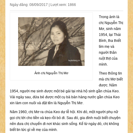
Ngày đăng: 08/09/2017 | Lượt xem: 1866
Trong ảnh là
chị Nguyễn Thị
Mơ, sinh năm
1954, tại Thái
Bình, tha thiết
tìm mẹ và
người thân
ruột thịt của
mình.
Ảnh chị Nguyễn Thị Mơ
Theo thông tin
mà chị Mơ biết
được. Năm
1954, người mẹ sinh được một bé gái tại nhà hộ sinh gần chùa Keo.
Vài ngày sau, đứa bé được một cụ bà bán hàng nước gần chùa Keo
xin làm con nuôi và đặt tên là Nguyễn Thị Mơ.
Năm 1960, chị Mơ ra chùa Keo dự lễ hội. Khi đó, một người phụ nữ
gọi chị tới cho tiền và kẹo rồi bỏ đi. Sau đó, gia đình nuội biết chuyện
nên đưa chị chuyển đi nơi khác sinh sống. Kể từ ngày đó, chị không
biết tin tức gì về mẹ của mình.