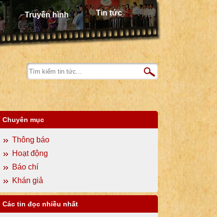
Tin tức
Truyền hình
Chuyên mục
Thông báo
Hoạt động
Báo chí
Khán giả
Các tin đọc nhiều nhất