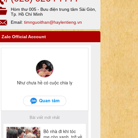
Hòm thư 005 - Bưu điện trung tâm Sài Gòn,
Tp. Hồ Chí Minh
Email:
timnguoithan@haylentieng.vn
Zalo Official Account