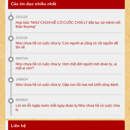
Các tin đọc nhiều nhất
22/11/25
Họp báo “NHƯ CHƯA HỀ CÓ CUỘC CHIA LY tiếp tục sứ mệnh nối
thân thương”
22/11/25
Như chưa hề có cuộc chia ly: Con người ai cũng có cội nguồn để
tìm về
09/07/24
Như chưa hề có cuộc chia ly: Hơn một đời người mới đoàn tụ, ai
mất ai còn?
14/06/24
Như chưa hề có cuộc chia ly: Gặp con rồi mai má chết cũng đành
05/09/23
Lời xin lỗi ngập nước mắt ngày đoàn tụ Như chưa hề có cuộc chia
ly
Liên hệ