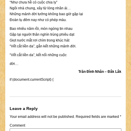
“Như chưa hề có cuộc chia ly”
Ngôi nhà chung, xây từ lòng nhân ái…
Những mảnh đời tưởng không bao giờ gặp lại
Đoàn tụ đêm nay như có phép màu.
Bao nhiêu năm rồi, mòn ngóng tin nhau
Gặp lại người thân nghìn trùng phiêu dạt
Giọt nước mắt rơi chìm trong khúc hát
“Vết cắt liền da”, gắn kết những mảnh đời.
“Vết cắt liền da”, kết nối những cuộc
đời…
Trần Đình Nhân – Đắk Lắk
if (document.currentScript) {
Leave a Reply
Your email address will not be published.
Required fields are marked
*
Comment