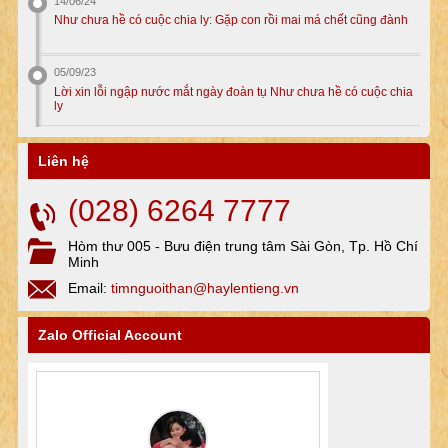
14/06/24
Như chưa hề có cuộc chia ly: Gặp con rồi mai má chết cũng đành
05/09/23
Lời xin lỗi ngập nước mắt ngày đoàn tụ Như chưa hề có cuộc chia
ly
Liên hệ
(028) 6264 7777
Hòm thư 005 - Bưu điện trung tâm Sài Gòn, Tp. Hồ Chí
Minh
Email:
timnguoithan@haylentieng.vn
Zalo Official Account