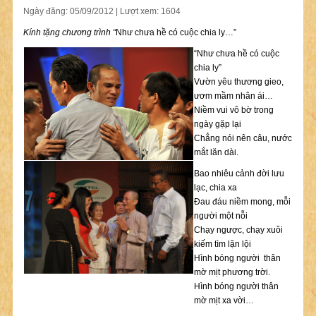
Ngày đăng: 05/09/2012 | Lượt xem: 1604
Kính tặng chương trình “
Như
chưa hề có cuộc chia ly…”
“Như chưa hề có cuộc
chia ly”
Vườn yêu thương gieo,
ươm mầm nhân ái…
Niềm vui vô bờ trong
ngày gặp lại
Chẳng nói nên câu, nước
mắt lăn dài.
Bao nhiêu cảnh đời lưu
lạc, chia xa
Đau đáu niềm mong, mỗi
người một nỗi
Chạy ngược, chạy xuôi
kiếm tìm lặn lội
Hình bóng người thân
mờ mịt phương trời.
Hình bóng người thân
mờ mịt xa vời…