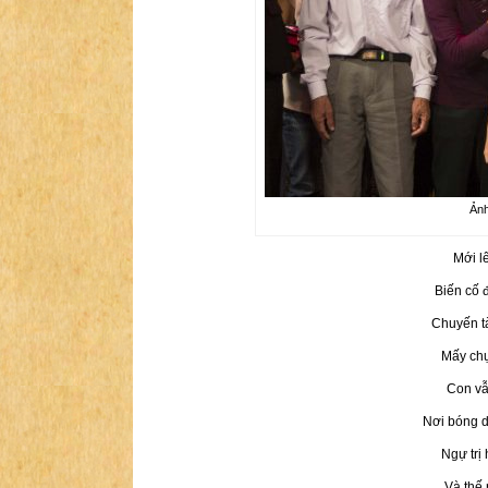
Ảnh
Mới lê
Biến cố 
Chuyến tà
Mấy chụ
Con vẫ
Nơi bóng 
Ngự trị 
Và thế 