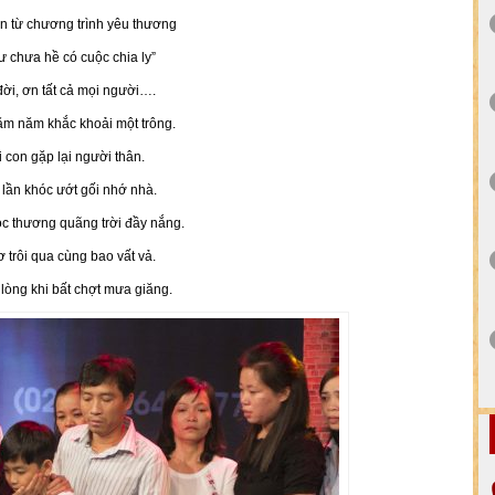
in từ chương trình yêu thương
ư chưa hề có cuộc chia ly”
đời, ơn tất cả mọi người….
ăm năm khắc khoải một trông.
i con gặp lại người thân.
lần khóc ướt gối nhớ nhà.
ọc thương quãng trời đầy nắng.
ơ trôi qua cùng bao vất vả.
 lòng khi bất chợt mưa giăng.