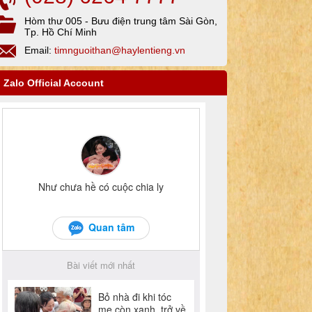
Hòm thư 005 - Bưu điện trung tâm Sài Gòn,
Tp. Hồ Chí Minh
Email:
timnguoithan@haylentieng.vn
Zalo Official Account