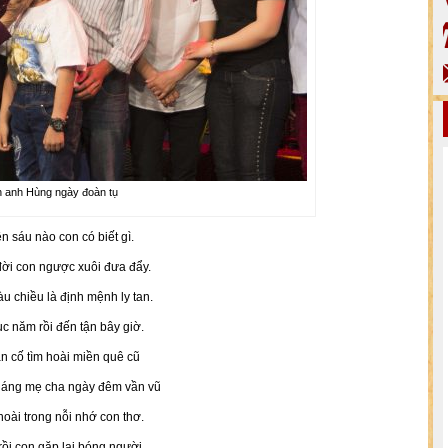
 anh Hùng ngày đoàn tụ
n sáu nào con có biết gì.
đời con ngược xuôi đưa đẩy.
u chiều là định mệnh ly tan.
c năm rồi đến tận bây giờ.
n cố tìm hoài miền quê cũ
dáng mẹ cha ngày đêm vần vũ
hoài trong nỗi nhớ con thơ.
rồi con gặp lại bóng người