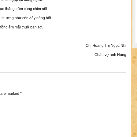
bao thăng trầm cùng chìm nổi.
u thương như còn đây nóng hổi.
 nồng êm mãi thuở ban sơ.
Chị Hoàng Thị Ngọc Nhi
Cháu vợ anh Hùng
s are marked
*