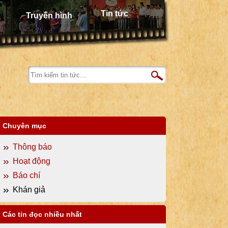
Tin tức
Truyền hình
Chuyên mục
Thông báo
Hoạt động
Báo chí
Khán giả
Các tin đọc nhiều nhất