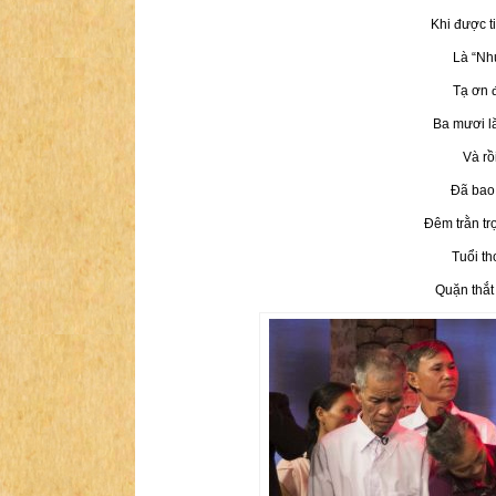
Khi được t
Là “Nh
Tạ ơn 
Ba mươi l
Và rồ
Đã bao 
Đêm trằn tr
Tuổi th
Quặn thắt