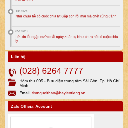
14/06/24
Như chưa hề có cuộc chia ly: Gặp con rồi mai má chết cũng đành
05/09/23
Lời xin lỗi ngập nước mắt ngày đoàn tụ Như chưa hề có cuộc chia
ly
Liên hệ
(028) 6264 7777
Hòm thư 005 - Bưu điện trung tâm Sài Gòn, Tp. Hồ Chí
Minh
Email:
timnguoithan@haylentieng.vn
Zalo Official Account