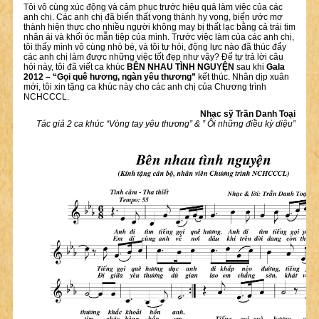
Tôi vô cùng xúc động và cảm phục trước hiệu quả làm việc của các
anh chị. Các anh chị đã biến thất vọng thành hy vọng, biến ước mơ
thành hiện thực cho nhiều người không may bị thất lạc bằng cả trái tim
nhân ái và khối óc mẫn tiệp của mình. Trước việc làm của các anh chị,
tôi thấy mình vô cùng nhỏ bé, và tôi tự hỏi, động lực nào đã thúc đẩy
các anh chị làm được những việc tốt đẹp như vậy? Để tự trả lời câu
hỏi này, tôi đã viết ca khúc
BÊN NHAU TÌNH NGUYỆN
sau khi
Gala
2012 – “Gọi quê hương, ngàn yêu thương”
kết thúc. Nhân dịp xuân
mới, tôi xin tặng ca khúc này cho các anh chị của Chương trình
NCHCCCL.
Nhạc sỹ Trần Danh Toại
Tác giả 2 ca khúc “Vòng tay yêu thương” & ” Ôi những điều kỳ diệu”