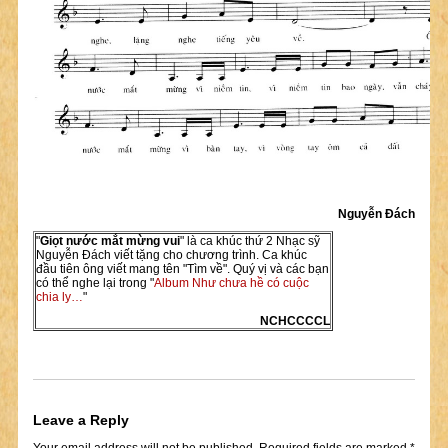
Nguyễn Đách
"
Giọt nước mắt mừng vui
" là ca khúc thứ 2 Nhạc sỹ
Nguyễn Đách viết tặng cho chương trình. Ca khúc
đầu tiên ông viết mang tên "Tìm về". Quý vị và các bạn
có thể nghe lại trong "
Album Như chưa hề có cuộc
chia ly…
"
NCHCCCCL
Leave a Reply