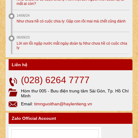
mất ai còn?
14/06/24
Như chưa hề có cuộc chia ly: Gặp con rồi mai má chết cũng đành
05/09/23
Lời xin lỗi ngập nước mắt ngày đoàn tụ Như chưa hề có cuộc chia
ly
Liên hệ
(028) 6264 7777
Hòm thư 005 - Bưu điện trung tâm Sài Gòn, Tp. Hồ Chí
Minh
Email:
timnguoithan@haylentieng.vn
Zalo Official Account