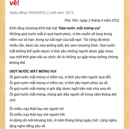
về!
Ngày đăng: 05/04/2011 | Lượt xem: 1673
Phú Yên, ngày 2 tháng 4 năm 2011
Kính tặng chương trình bài hát "
Giọt nước mắt mừng vui
"
Những giọt nước mắt vì quá hạnh phúc, vì tim muốn vỡ tung trong
niềm vui vô hạn, trong sự bất ngờ của bất ngờ. Tôi cũng đã khóc
nhiều lần, khóc lúc nào không biết, khi xem chương trình. Giọt nước
mắt không thể quên được vì tình yêu những người được gặp nhau
sau một thời gian dài xa cách; đó là những sự gặp nhau tưởng chừng
không thể.
GIỌT NƯỚC MẮT MỪNG VUI
Ôi giọt nước mắt mừng vì niềm vui, vì tình yêu bên người quá đỗi.
Ôi giọt nước mắt mừng vì niềm vui, vì tình yêu hạnh phúc ùa về.
Ôi giọt nước mắt mừng vì giờ đây được ngồi bên mái nhà xưa đó.
Ôi giọt nước mắt mừng, mừng giờ đây người về trong năm tháng đợi
chờ.
Ôi chiều nay thật hay mơ người ơi!
Ôi chiều nay thật hay mơ người hỡi.
Ai đứng đó một khoảng trời, ôi năm tháng từng ngày chờ. Lặng nghe,
lặng nghe tiếng yêu về.