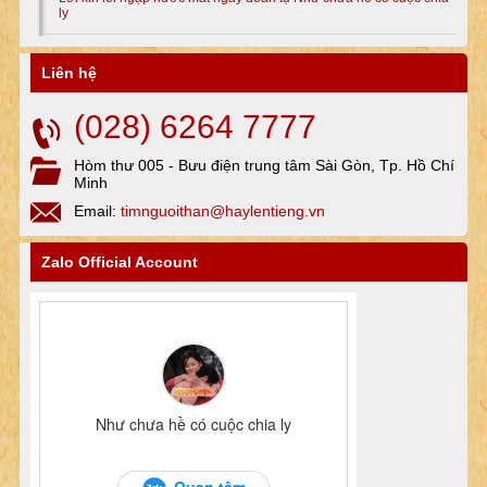
ly
Liên hệ
(028) 6264 7777
Hòm thư 005 - Bưu điện trung tâm Sài Gòn, Tp. Hồ Chí
Minh
Email:
timnguoithan@haylentieng.vn
Zalo Official Account